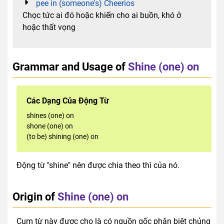
pee in (someone's) Cheerios
Chọc tức ai đó hoặc khiến cho ai buồn, khó ở
hoặc thất vọng
Grammar and Usage of
Shine (one) on
Các Dạng Của Động Từ
shines (one) on
shone (one) on
(to be) shining (one) on
Động từ "shine" nên được chia theo thì của nó.
Origin of
Shine (one) on
Cụm từ này được cho là có nguồn gốc phân biệt chủng