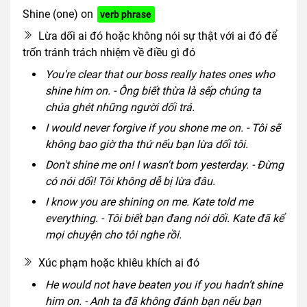
Shine (one) on
verb phrase
Lừa dối ai đó hoặc không nói sự thật với ai đó để
trốn tránh trách nhiệm về điều gì đó
You're clear that our boss really hates ones who
shine him on. - Ông biết thừa là sếp chúng ta
chúa ghét những người dối trá.
I would never forgive if you shone me on. - Tôi sẽ
không bao giờ tha thứ nếu bạn lừa dối tôi.
Don't shine me on! I wasn't born yesterday. - Đừng
có nói dối! Tôi không dễ bị lừa đâu.
I know you are shining on me. Kate told me
everything. - Tôi biết bạn đang nói dối. Kate đã kể
mọi chuyện cho tôi nghe rồi.
Xúc phạm hoặc khiêu khích ai đó
He would not have beaten you if you hadn’t shine
him on. - Anh ta đã không đánh bạn nếu bạn