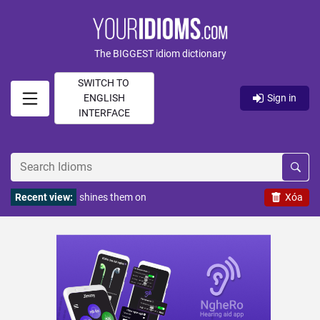
The BIGGEST idiom dictionary
SWITCH TO
ENGLISH
Sign in
INTERFACE
Recent view:
shines them on
Xóa