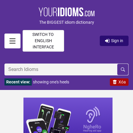
The BIGGEST idiom dictionary
SWITCH TO
ENGLISH
Sign in
INTERFACE
Recent view:
showing one's heels
Xóa