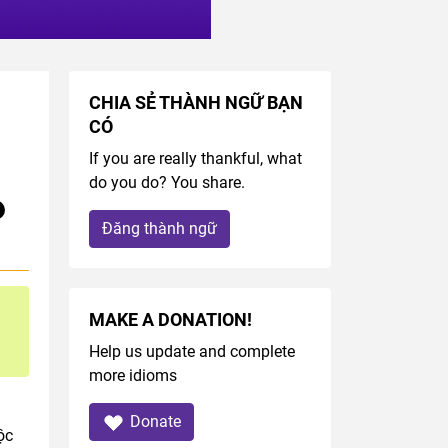
CHIA SẺ THÀNH NGỮ BẠN
CÓ
If you are really thankful, what
do you do? You share.
Đăng thành ngữ
MAKE A DONATION!
Help us update and complete
more idioms
Donate
ộc