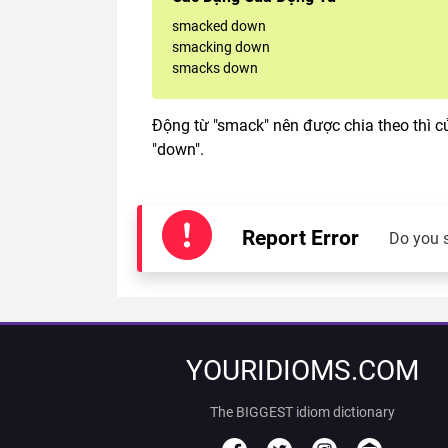
smacked down
smacking down
smacks down
Động từ "smack" nên được chia theo thì c
"down".
Report Error
Do you 
YOURIDIOMS.COM
The BIGGEST idiom dictionary