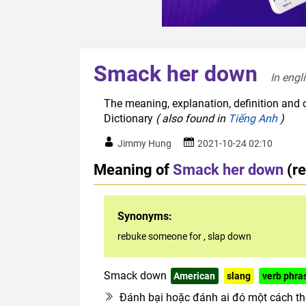
Smack her down
In engl
The meaning, explanation, definition and 
Dictionary
( also found in
Tiếng Anh
)
Jimmy Hung
2021-10-24 02:10
Meaning of
Smack her down
(r
Synonyms:
rebuke someone for
,
slap down
Smack down
American
slang
verb phra
Đánh bại hoặc đánh ai đó một cách thô