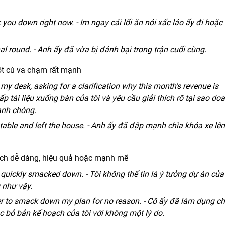
 you down right now. - Im ngay cái lối ăn nói xấc láo ấy đi hoặc
l round. - Anh ấy đã vừa bị đánh bại trong trận cuối cùng.
 một cú va chạm rất mạnh
desk, asking for a clarification why this month's revenue is
ấp tài liệu xuống bàn của tôi và yêu cầu giải thích rõ tại sao do
anh chóng.
able and left the house. - Anh ấy đã đập mạnh chìa khóa xe lên
ách dễ dàng, hiệu quả hoặc mạnh mẽ
o quickly smacked down. - Tôi không thể tin là ý tưởng dự án của 
 như vậy.
r to smack down my plan for no reason. - Cô ấy đã làm dụng c
 bỏ bản kế hoạch của tôi với không một lý do.