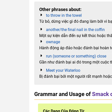
Other phrases about:
to throw in the towel
Từ bỏ, dừng việc gì đó đang làm bởi vì b
another/the final nail in the coffin
Một sự kiện dẫn đến sự kết thúc hoặc thấ
ownage
Hành động áp đảo hoặc đánh bại hoàn toà
run (someone or something) close
Gần như đánh bại ai đó trong một cuộc th
Meet your Waterloo
Bị đánh bại bởi một người rất mạnh hoặ
Grammar and Usage of
Smack 
Các Dạng Của Động Từ