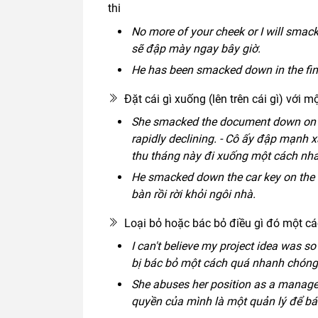
thi
No more of your cheek or I will smack
sẽ đập mày ngay bây giờ.
He has been smacked down in the fina
Đặt cái gì xuống (lên trên cái gì) với
She smacked the document down on my 
rapidly declining. - Cô ấy đập mạnh x
thu tháng này đi xuống một cách nh
He smacked down the car key on the t
bàn rồi rời khỏi ngôi nhà.
Loại bỏ hoặc bác bỏ điều gì đó một c
I can't believe my project idea was s
bị bác bỏ một cách quá nhanh chóng
She abuses her position as a manage
quyền của mình là một quản lý để bác