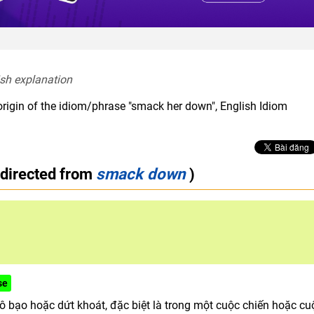
ish explanation  
origin of the idiom/phrase "smack her down", English Idiom
edirected from
smack down
)
se
 bạo hoặc dứt khoát, đặc biệt là trong một cuộc chiến hoặc cu