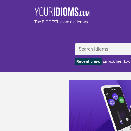
The BIGGEST idiom dictionary
Recent view:
smack her dow