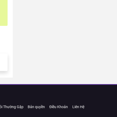
ỏi Thường Gặp
Bản quyền
Điều Khoản
Liên Hệ