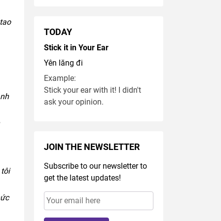
 tao
TODAY
Stick it in Your Ear
Yên lăng đi
Example:
Stick your ear with it! I didn't
anh
ask your opinion.
JOIN THE NEWSLETTER
Subscribe to our newsletter to
tôi
get the latest updates!
hức