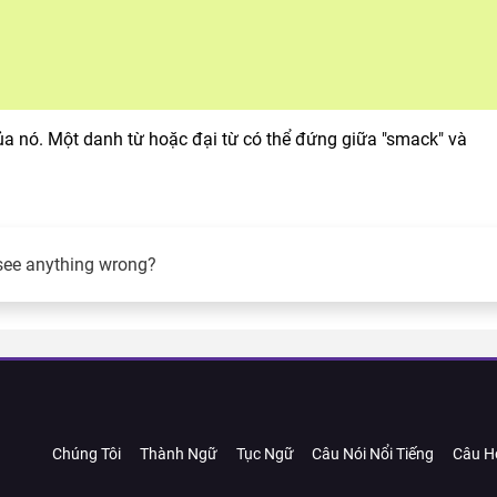
ủa nó. Một danh từ hoặc đại từ có thể đứng giữa "smack" và
see anything wrong?
Chúng Tôi
Thành Ngữ
Tục Ngữ
Câu Nói Nổi Tiếng
Câu H