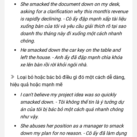
She smacked the document down on my desk,
asking for a clarification why this month's revenue
is rapidly declining. - Cô ấy đập mạnh xấp tài liệu
xuống bàn của tôi và yêu cầu giải thích rõ tại sao
doanh thu tháng này đi xuống một cách nhanh
chóng.
He smacked down the car key on the table and
left the house. - Anh ấy đã đập mạnh chìa khóa
xe lên bàn rồi rời khỏi ngôi nhà.
Loại bỏ hoặc bác bỏ điều gì đó một cách dễ dàng,
hiệu quả hoặc mạnh mẽ
I can't believe my project idea was so quickly
smacked down. - Tôi không thể tin là ý tưởng dự
án của tôi bị bác bỏ một cách quá nhanh chóng
như vậy.
She abuses her position as a manager to smack
down my plan for no reason. - Cô ấy đã làm dụng