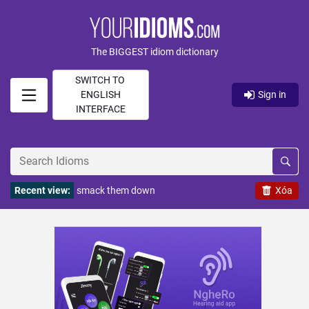
The BIGGEST idiom dictionary
SWITCH TO
ENGLISH
Sign in
INTERFACE
Recent view:
smack them down
Xóa