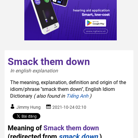
Smack them down
In english explanation  
The meaning, explanation, definition and origin of the
idiom/phrase "smack them down", English Idiom
Dictionary
( also found in
Tiếng Anh
)
Jimmy Hung
2021-10-24 02:10
Meaning of
Smack them down
(redirected from
smack down
)