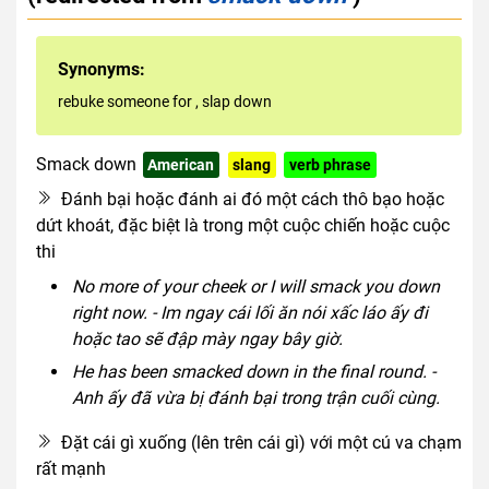
Synonyms:
rebuke someone for
,
slap down
Smack down
American
slang
verb phrase
Đánh bại hoặc đánh ai đó một cách thô bạo hoặc
dứt khoát, đặc biệt là trong một cuộc chiến hoặc cuộc
thi
No more of your cheek or I will smack you down
right now. - Im ngay cái lối ăn nói xấc láo ấy đi
hoặc tao sẽ đập mày ngay bây giờ.
He has been smacked down in the final round. -
Anh ấy đã vừa bị đánh bại trong trận cuối cùng.
Đặt cái gì xuống (lên trên cái gì) với một cú va chạm
rất mạnh