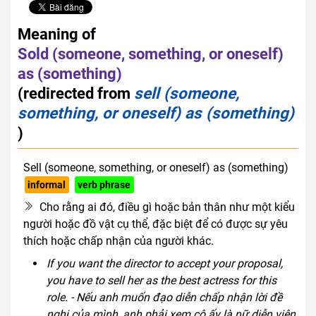
Meaning of
Sold (someone, something, or oneself)
as (something)
(redirected from
sell (someone,
something, or oneself) as (something)
)
Sell (someone, something, or oneself) as (something)
informal
verb phrase
Cho rằng ai đó, điều gì hoặc bản thân như một kiểu
người hoặc đồ vật cụ thể, đặc biệt để có được sự yêu
thích hoặc chấp nhận của người khác.
If you want the director to accept your proposal,
you have to sell her as the best actress for this
role. - Nếu anh muốn đạo diễn chấp nhận lời đề
nghị của mình, anh phải xem cô ấy là nữ diễn viên