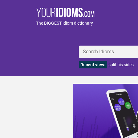
The BIGGEST idiom dictionary
Recent view:
split his sides