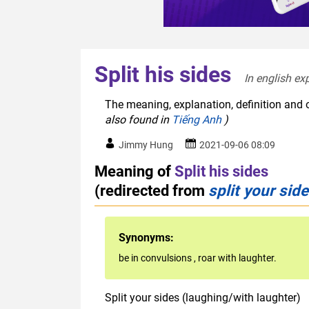
Split his sides
In english ex
The meaning, explanation, definition and o
also found in
Tiếng Anh
)
Jimmy Hung
2021-09-06 08:09
Meaning of
Split his sides
(redirected from
split your sid
Synonyms:
be in convulsions
,
roar with laughter.
Split your sides (laughing/with laughter)