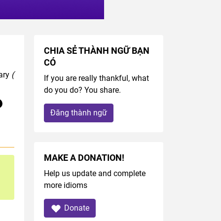
CHIA SẺ THÀNH NGỮ BẠN
CÓ
nary
(
If you are really thankful, what
do you do? You share.
Đăng thành ngữ
MAKE A DONATION!
Help us update and complete
more idioms
Donate