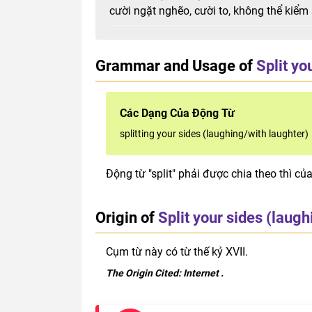
cười ngặt nghẽo, cười to, không thể kiểm
Grammar and Usage of
Split yo
Các Dạng Của Động Từ
splitting your sides (laughing/with laughter)
Động từ "split" phải được chia theo thì của
Origin of
Split your sides (laugh
Cụm từ này có từ thế kỷ XVII.
The Origin Cited:
Internet
.