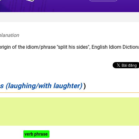
planation  
rigin of the idiom/phrase "split his sides", English Idiom Dictio
es (laughing/with laughter)
)
hyperbole
verb phrase