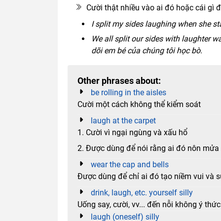
Cười thật nhiều vào ai đó hoặc cái gì 
I split my sides laughing when she sta
We all split our sides with laughter w
dõi em bé của chúng tôi học bò.
Other phrases about:
be rolling in the aisles
Cười một cách không thể kiểm soát
laugh at the carpet
1. Cười vì ngại ngùng và xấu hổ
2. Được dùng để nói rằng ai đó nôn mửa 
wear the cap and bells
Được dùng để chỉ ai đó tạo niềm vui và 
drink, laugh, etc. yourself silly
Uống say, cười, vv... đến nỗi không ý th
laugh (oneself) silly