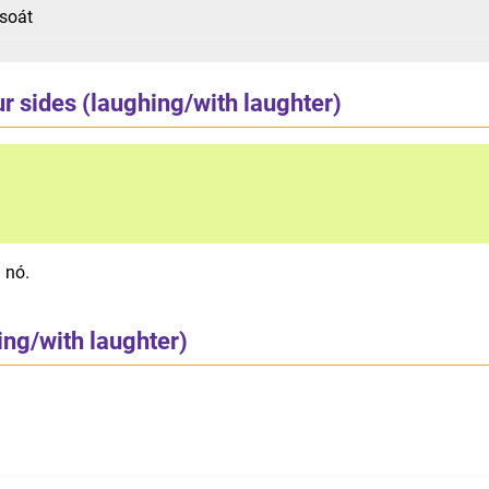
 soát
ur sides (laughing/with laughter)
 nó.
ing/with laughter)