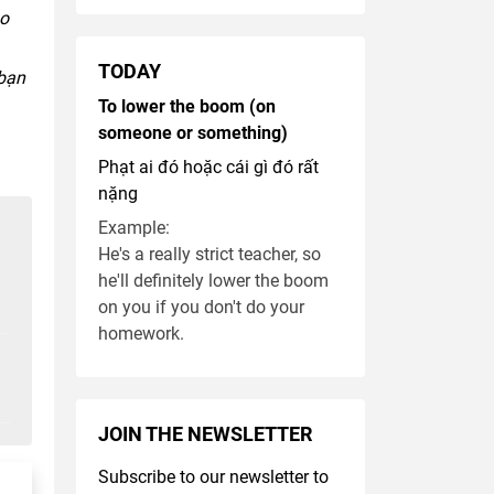
ao
TODAY
 bạn
To lower the boom (on
someone or something)
Phạt ai đó hoặc cái gì đó rất
nặng
Example:
He's a really strict teacher, so
he'll definitely lower the boom
on you if you don't do your
homework.
JOIN THE NEWSLETTER
Subscribe to our newsletter to