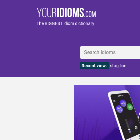
The BIGGEST idiom dictionary
Recent view:
stag line