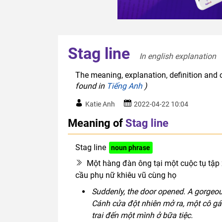
Stag line
In english explanation  
The meaning, explanation, definition and o
found in
Tiếng Anh
)
Katie Anh
2022-04-22 10:04
Meaning of
Stag line
Stag line
noun phrase
Một hàng đàn ông tại một cuộc tụ tập
cầu phụ nữ khiêu vũ cùng họ
Suddenly, the door opened. A gorgeous 
Cánh cửa đột nhiên mở ra, một cô gá
trai đến một mình ở bữa tiệc.