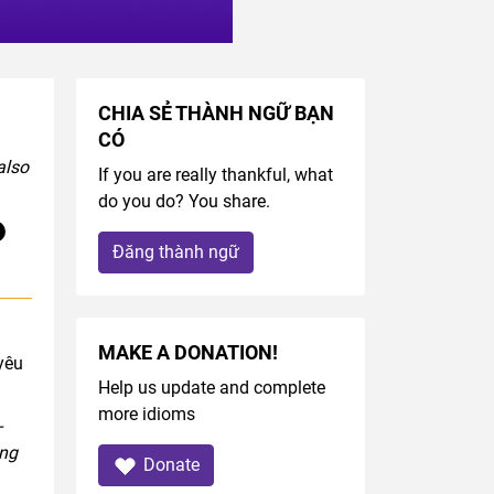
CHIA SẺ THÀNH NGỮ BẠN
CÓ
also
If you are really thankful, what
do you do? You share.
Đăng thành ngữ
MAKE A DONATION!
yêu
Help us update and complete
more idioms
-
àng
Donate