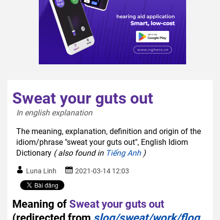
Sweat your guts out
In english explanation  
The meaning, explanation, definition and origin of the
idiom/phrase "sweat your guts out", English Idiom
Dictionary
( also found in
Tiếng Anh
)
Luna Linh
2021-03-14 12:03
Meaning of
Sweat your guts out
(redirected from
slog/sweat/work/flog