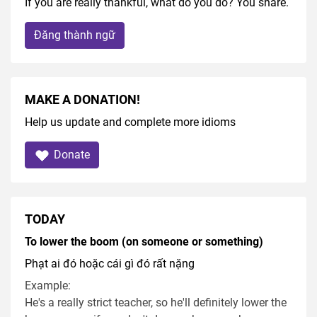
If you are really thankful, what do you do? You share.
Đăng thành ngữ
MAKE A DONATION!
Help us update and complete more idioms
Donate
TODAY
To lower the boom (on someone or something)
Phạt ai đó hoặc cái gì đó rất nặng
Example:
He's a really strict teacher, so he'll definitely lower the