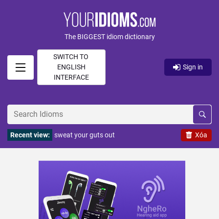
The BIGGEST idiom dictionary
SWITCH TO
ENGLISH
Sign in
INTERFACE
Recent view:
sweat your guts out
Xóa