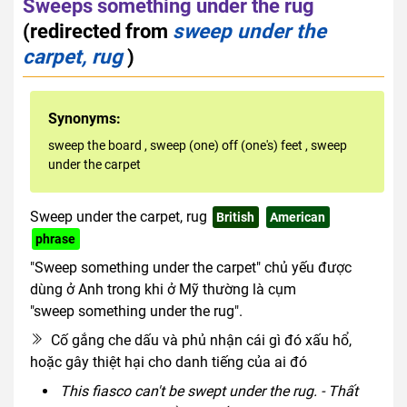
Sweeps something under the rug
(redirected from
sweep under the
carpet, rug
)
Synonyms:
sweep the board
,
sweep (one) off (one's) feet
,
sweep
under the carpet
Sweep under the carpet, rug
British
American
phrase
"Sweep something under the carpet" chủ yếu được
dùng ở Anh trong khi ở Mỹ thường là cụm
"sweep something under the rug".
Cố gắng che dấu và phủ nhận cái gì đó xấu hổ,
hoặc gây thiệt hại cho danh tiếng của ai đó
This fiasco can't be swept under the rug. - Thất