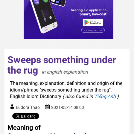
Sweeps something under
the rug
In english explanation  
The meaning, explanation, definition and origin of the
idiom/phrase "sweeps something under the rug",
English Idiom Dictionary
( also found in
Tiếng Anh
)
Eudora Thao
2021-03-14 08:03
Meaning of