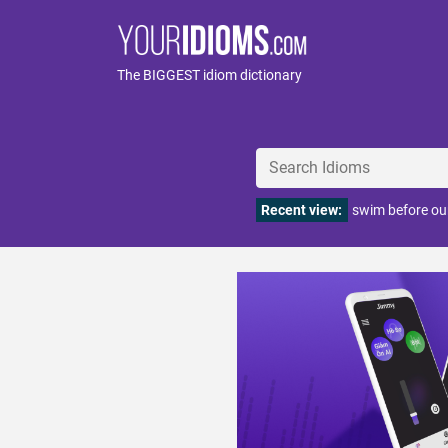
The BIGGEST idiom dictionary
Recent view:
swim before ou