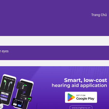
(
Trang Chủ
r eyes