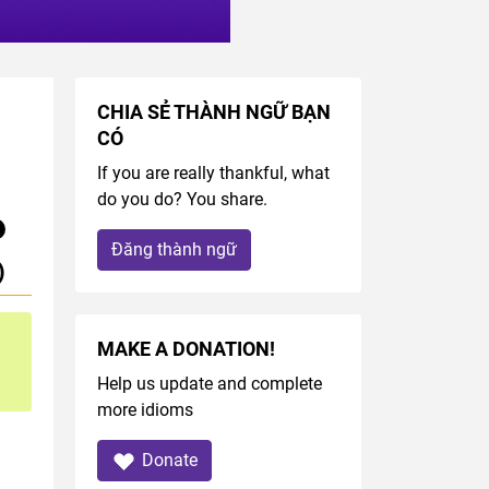
CHIA SẺ THÀNH NGỮ BẠN
CÓ
If you are really thankful, what
do you do? You share.
Đăng thành ngữ
)
MAKE A DONATION!
Help us update and complete
more idioms
Donate