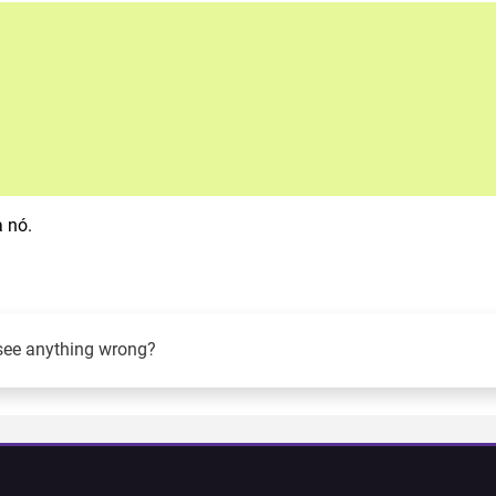
a nó.
see anything wrong?