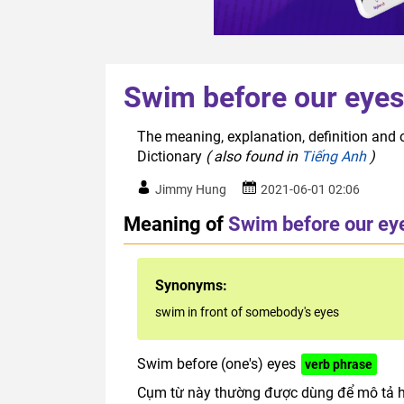
Swim before our eyes
The meaning, explanation, definition and 
Dictionary
( also found in
Tiếng Anh
)
Jimmy Hung
2021-06-01 02:06
Meaning of
Swim before our ey
Synonyms:
swim in front of somebody's eyes
Swim before (one's) eyes
verb phrase
Cụm từ này thường được dùng để mô tả hi