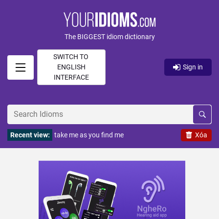
The BIGGEST idiom dictionary
SWITCH TO
ENGLISH
Sign in
INTERFACE
Recent view:
take me as you find me
Xóa