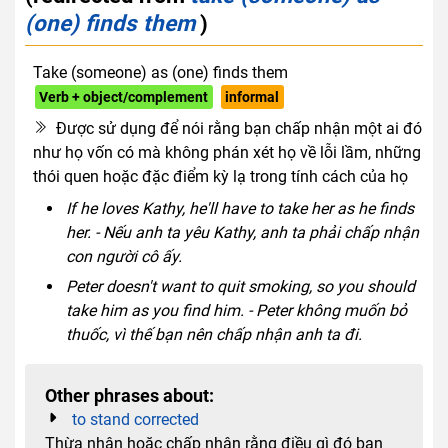
(one) finds them
)
Take (someone) as (one) finds them
Verb + object/complement
informal
Được sử dụng để nói rằng bạn chấp nhận một ai đó
như họ vốn có mà không phán xét họ về lỗi lầm, những
thói quen hoặc đặc điểm kỳ lạ trong tính cách của họ
If he loves Kathy, he'll have to take her as he finds
her. - Nếu anh ta yêu Kathy, anh ta phải chấp nhận
con người cô ấy.
Peter doesn't want to quit smoking, so you should
take him as you find him. - Peter không muốn bỏ
thuốc, vì thế bạn nên chấp nhận anh ta đi.
Other phrases about:
to stand corrected
Thừa nhận hoặc chấp nhận rằng điều gì đó bạn