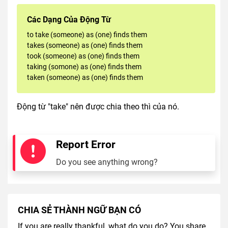
Các Dạng Của Động Từ
to take (someone) as (one) finds them
takes (someone) as (one) finds them
took (someone) as (one) finds them
taking (somone) as (one) finds them
taken (someone) as (one) finds them
Động từ "take" nên được chia theo thì của nó.
Report Error
Do you see anything wrong?
CHIA SẺ THÀNH NGỮ BẠN CÓ
If you are really thankful, what do you do? You share.