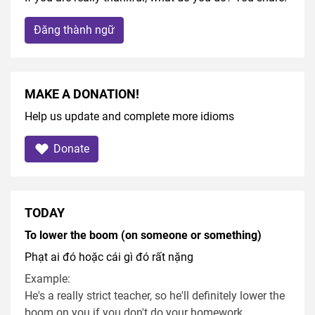
Đăng thành ngữ
MAKE A DONATION!
Help us update and complete more idioms
Donate
TODAY
To lower the boom (on someone or something)
Phạt ai đó hoặc cái gì đó rất nặng
Example:
He's a really strict teacher, so he'll definitely lower the
boom on you if you don't do your homework.