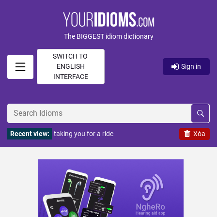
The BIGGEST idiom dictionary
SWITCH TO
ENGLISH
Sign in
INTERFACE
Recent view:
taking you for a ride
Xóa