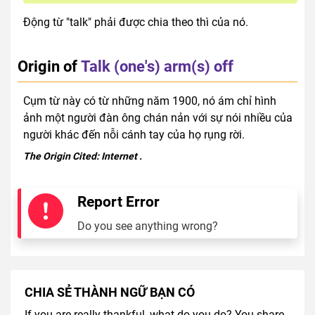
Động từ "talk" phải được chia theo thì của nó.
Origin of
Talk (one's) arm(s) off
Cụm từ này có từ những năm 1900, nó ám chỉ hình
ảnh một người đàn ông chán nản với sự nói nhiều của
người khác đến nỗi cánh tay của họ rụng rời.
The Origin Cited:
Internet
.
Report Error
Do you see anything wrong?
CHIA SẺ THÀNH NGỮ BẠN CÓ
If you are really thankful, what do you do? You share.