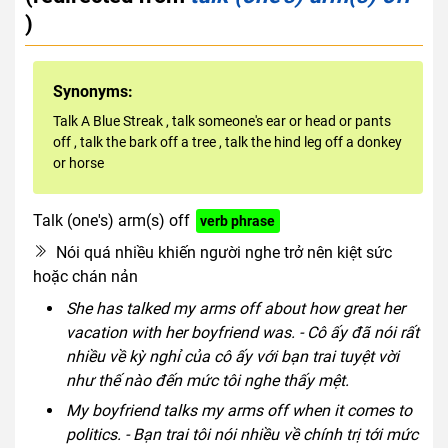
)
Synonyms:
Talk A Blue Streak
,
talk someone's ear or head or pants
off
,
talk the bark off a tree
,
talk the hind leg off a donkey
or horse
Talk (one's) arm(s) off
verb phrase
Nói quá nhiều khiến người nghe trở nên kiệt sức
hoặc chán nản
She has talked my arms off about how great her
vacation with her boyfriend was. - Cô ấy đã nói rất
nhiều về kỳ nghỉ của cô ấy với bạn trai tuyệt vời
như thế nào đến mức tôi nghe thấy mệt.
My boyfriend talks my arms off when it comes to
politics. - Bạn trai tôi nói nhiều về chính trị tới mức