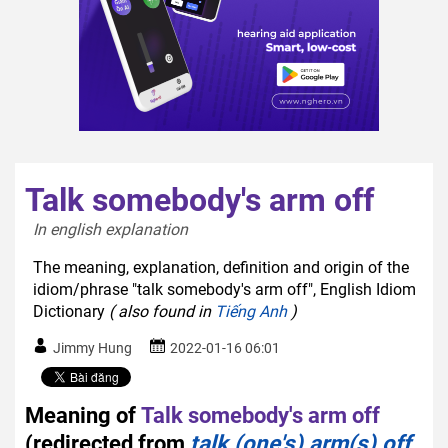
Talk somebody's arm off
In english explanation  
The meaning, explanation, definition and origin of the
idiom/phrase "talk somebody's arm off", English Idiom
Dictionary
( also found in
Tiếng Anh
)
Jimmy Hung
2022-01-16 06:01
Meaning of
Talk somebody's arm off
(redirected from
talk (one's) arm(s) off