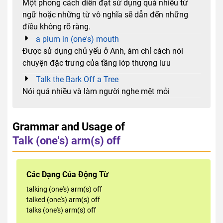
Một phong cách diễn đạt sử dụng quá nhiều từ
ngữ hoặc những từ vô nghĩa sẽ dẫn đến những
điều không rõ ràng.
a plum in (one's) mouth
Được sử dụng chủ yếu ở Anh, ám chỉ cách nói
chuyện đặc trưng của tầng lớp thượng lưu
Talk the Bark Off a Tree
Nói quá nhiều và làm người nghe mệt mỏi
Grammar and Usage of
Talk (one's) arm(s) off
Các Dạng Của Động Từ
talking (one's) arm(s) off
talked (one's) arm(s) off
talks (one's) arm(s) off