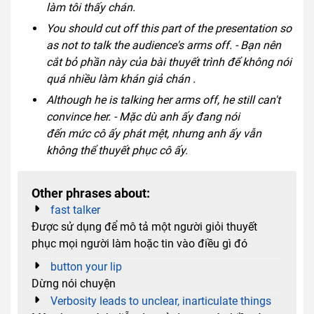
làm tôi thấy chán.
You should cut off this part of the presentation so
as not to talk the audience's arms off. - Bạn nên
cắt bỏ phần này của bài thuyết trình để không nói
quá nhiều làm khán giả chán .
Although he is talking her arms off, he still can't
convince her. - Mặc dù anh ấy đang nói
đến mức cô ấy phát mệt, nhưng anh ấy vẫn
không thể thuyết phục cô ấy.
Other phrases about:
fast talker
Được sử dụng để mô tả một người giỏi thuyết
phục mọi người làm hoặc tin vào điều gì đó
button your lip
Dừng nói chuyện
Verbosity leads to unclear, inarticulate things