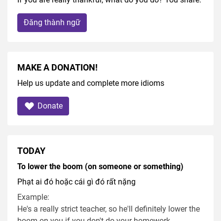
Đăng thành ngữ
MAKE A DONATION!
Help us update and complete more idioms
Donate
TODAY
To lower the boom (on someone or something)
Phạt ai đó hoặc cái gì đó rất nặng
Example:
He's a really strict teacher, so he'll definitely lower the
boom on you if you don't do your homework.