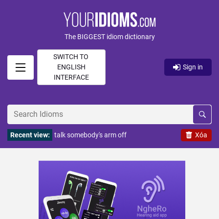
The BIGGEST idiom dictionary
SWITCH TO
ENGLISH
Sign in
INTERFACE
Recent view:
talk somebody's arm off
Xóa