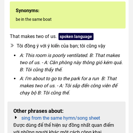
Synonyms:
be in the same boat
That makes two of us.
spoken language
Tôi đồng ý với ý kiến ​​của bạn; tôi cũng vậy
A: This room is poorly ventilated. B: That makes
two of us. - A: Căn phòng này thông gió kém quá.
B: Tôi cũng thấy thế.
A: I'm about to go to the park for a run B: That
makes two of us. - A: Tôi sắp đến công viên để
chạy bộ B: Tôi cũng thế.
Other phrases about:
sing from the same hymn/song sheet
Được dùng để thể hiện sự đồng nhất quan điểm
với những người khác một cách công khai