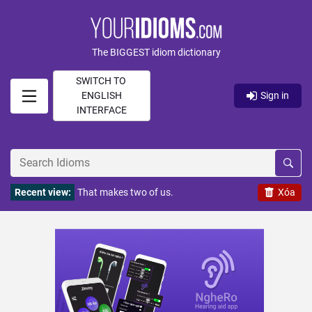
The BIGGEST idiom dictionary
SWITCH TO
ENGLISH
Sign in
INTERFACE
Recent view:
That makes two of us.
Xóa