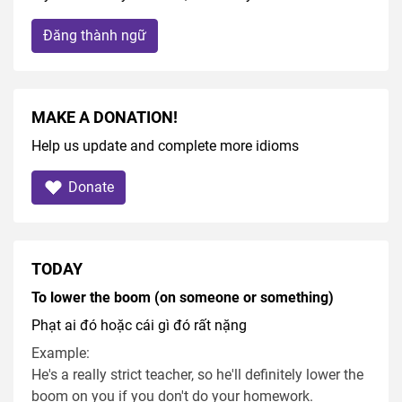
Đăng thành ngữ
MAKE A DONATION!
Help us update and complete more idioms
Donate
TODAY
To lower the boom (on someone or something)
Phạt ai đó hoặc cái gì đó rất nặng
Example:
He's a really strict teacher, so he'll definitely lower the
boom on you if you don't do your homework.