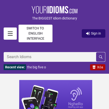
The BIGGEST idiom dictionary
SWITCH TO
ENGLISH
Sign in
INTERFACE
Recent view:
the big five o
Xóa