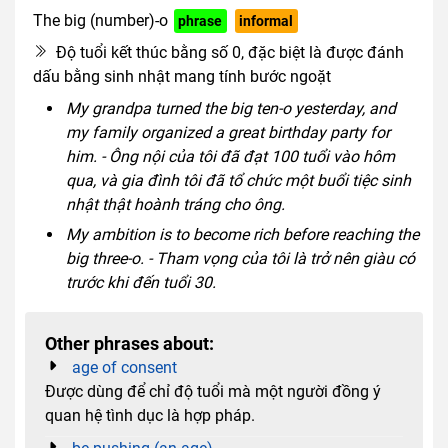
The big (number)-o
phrase
informal
Độ tuổi kết thúc bằng số 0, đặc biệt là được đánh
dấu bằng sinh nhật mang tính bước ngoặt
My grandpa turned the big ten-o yesterday, and
my family organized a great birthday party for
him. - Ông nội của tôi đã đạt 100 tuổi vào hôm
qua, và gia đình tôi đã tổ chức một buổi tiệc sinh
nhật thật hoành tráng cho ông.
My ambition is to become rich before reaching the
big three-o. - Tham vọng của tôi là trở nên giàu có
trước khi đến tuổi 30.
Other phrases about:
age of consent
Được dùng để chỉ độ tuổi mà một người đồng ý
quan hệ tình dục là hợp pháp.