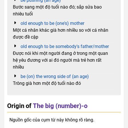
be pushing (an age)
Bước sang một độ tuổi nào đó; sắp sửa bao
nhiêu tuổi
old enough to be (one's) mother
Một cá nhân khác già hơn nhiều so với cá nhân
được đề cập
old enough to be somebody's father/mother
Được nói khi một người đang ở trong một quan
hệ yêu đương với ai đó người mà trẻ hơn rất
nhiều
be (on) the wrong side of (an age)
Trông già hơn một độ tuổi nào đó
Origin of
The big (number)-o
Nguồn gốc của cụm từ này không rõ ràng.