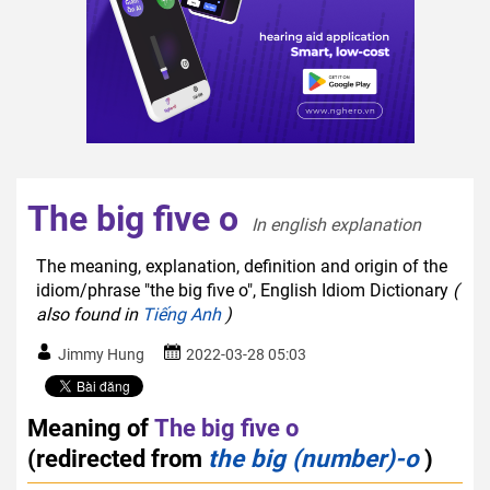
The big five o
In english explanation  
The meaning, explanation, definition and origin of the
idiom/phrase "the big five o", English Idiom Dictionary
(
also found in
Tiếng Anh
)
Jimmy Hung
2022-03-28 05:03
Meaning of
The big five o
(redirected from
the big (number)-o
)