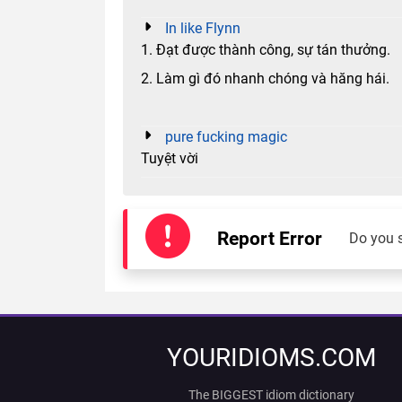
In like Flynn
1. Đạt được thành công, sự tán thưởng.
2. Làm gì đó nhanh chóng và hăng hái.
pure fucking magic
Tuyệt vời
Report Error
Do you 
YOURIDIOMS.COM
The BIGGEST idiom dictionary