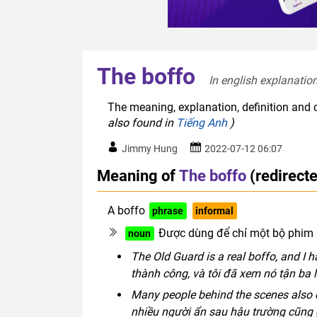
The boffo
In english explanation
The meaning, explanation, definition and o
also found in
Tiếng Anh
)
Jimmy Hung
2022-07-12 06:07
Meaning of
The boffo
(redirect
A boffo
phrase
informal
Được dùng để chỉ một bộ phim h
noun
The Old Guard is a real boffo, and I 
thành công, và tôi đã xem nó tận ba l
Many people behind the scenes also co
nhiều người ẩn sau hậu trường cũng