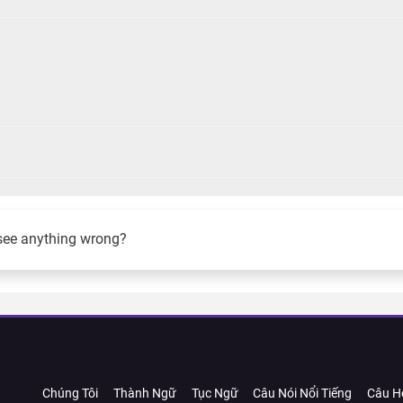
see anything wrong?
Chúng Tôi
Thành Ngữ
Tục Ngữ
Câu Nói Nổi Tiếng
Câu H