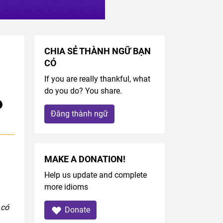
CHIA SẺ THÀNH NGỮ BẠN
CÓ
If you are really thankful, what
do you do? You share.
Đăng thành ngữ
MAKE A DONATION!
Help us update and complete
more idioms
 có
Donate