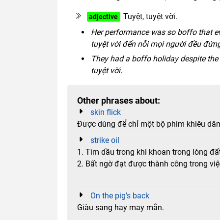
Tuyệt, tuyệt vời.
adjective
Her performance was so boffo that ev
tuyệt vời đến nỗi mọi người đều đứng
They had a boffo holiday despite the 
tuyệt vời.
Other phrases about:
skin flick
Được dùng để chỉ một bộ phim khiêu dâ
strike oil
1. Tìm dầu trong khi khoan trong lòng đất
2. Bất ngờ đạt được thành công trong việc
On the pig's back
Giàu sang hay may mắn.