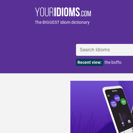
The BIGGEST idiom dictionary
Recent view:
the boffo