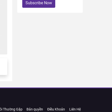
Subscribe Now
ỏi Thường Gặp
Bản quyền
Điều Khoản
Liên Hệ