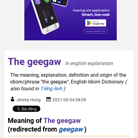
The geegaw
In english explanation  
The meaning, explanation, definition and origin of the
idiom/phrase "the geegaw", English Idiom Dictionary
(
also found in
Tiếng Anh
)
Jimmy Hung
2021-09-04 08:09
Meaning of
The geegaw
(redirected from
geegaw
)