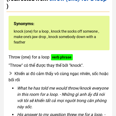
)
Synonyms:
knock (one) for a loop
,
knock the socks off someone
,
make one's jaw drop
,
knock somebody down with a
feather
Throw (one) for a loop
verb phrase
"Throw" có thể được thay thế bởi "knock".
Khiến ai đó cảm thấy vô cùng ngạc nhiên, sốc hoặc
bối rối
What he has told me would throw/knock everyone
in this room for a loop. - Những gì anh ấy đã nói
với tôi sẽ khiến tất cả mọi người trong căn phòng
này sốc.
His answer to my question threw me for a loop. -