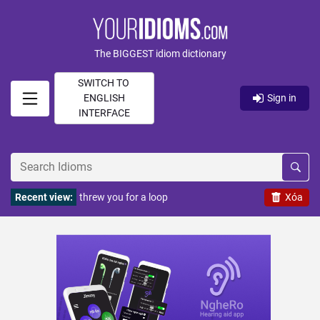
The BIGGEST idiom dictionary
SWITCH TO
ENGLISH
Sign in
INTERFACE
Recent view:
threw you for a loop
Xóa