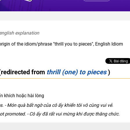
 english explanation  
igin of the idiom/phrase "thrill you to pieces", English Idiom
(redirected from
thrill (one) to pieces
)
ấn khích hoặc hài lòng
ces. - Món quà bất ngờ của cô ấy khiến tôi vô cùng vui vẻ.
got promoted. - Cô ấy đã rất vui mừng khi được thăng chức.