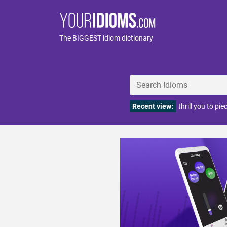
The BIGGEST idiom dictionary
Recent view:
thrill you to pie