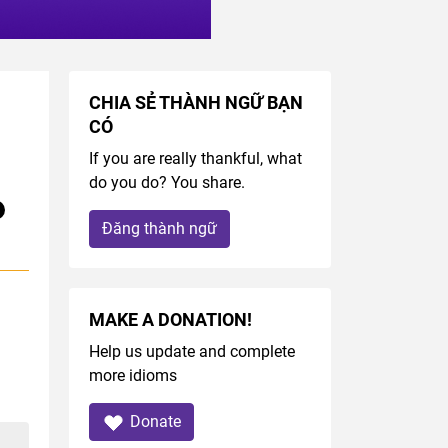
CHIA SẺ THÀNH NGỮ BẠN
CÓ
If you are really thankful, what
do you do? You share.
Đăng thành ngữ
MAKE A DONATION!
Help us update and complete
more idioms
Donate