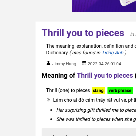
Thrill you to pieces
In
The meaning, explanation, definition and or
Dictionary
( also found in
Tiếng Anh
)
Jimmy Hung
2022-04-26 01:04
Meaning of
Thrill you to pieces
Thrill (one) to pieces
slang
verb phrase
Làm cho ai đó cảm thấy rất vui vẻ, ph
Her surprising gift thrilled me to pie
She was thrilled to pieces when she 