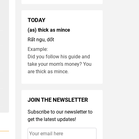
TODAY
(as) thick as mince
Rất ngu, dốt
Example:
Did you follow his guide and
take your mom's money? You
are thick as mince.
JOIN THE NEWSLETTER
Subscribe to our newsletter to
get the latest updates!