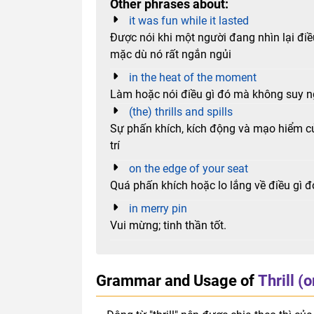
Other phrases about:
it was fun while it lasted
Được nói khi một người đang nhìn lại điề
mặc dù nó rất ngắn ngủi
in the heat of the moment
Làm hoặc nói điều gì đó mà không suy ng
(the) thrills and spills
Sự phấn khích, kích động và mạo hiểm của
trí
on the edge of your seat
Quá phấn khích hoặc lo lắng về điều gì đó
in merry pin
Vui mừng; tinh thần tốt.
Grammar and Usage of
Thrill (