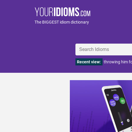
The BIGGEST idiom dictionary
Recent view:
throwing him fo