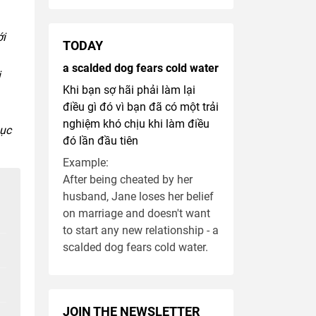
ới
TODAY
a scalded dog fears cold water
i
Khi bạn sợ hãi phải làm lại
điều gì đó vì bạn đã có một trải
nghiệm khó chịu khi làm điều
mục
đó lần đầu tiên
Example:
After being cheated by her
husband, Jane loses her belief
on marriage and doesn't want
to start any new relationship - a
scalded dog fears cold water.
JOIN THE NEWSLETTER