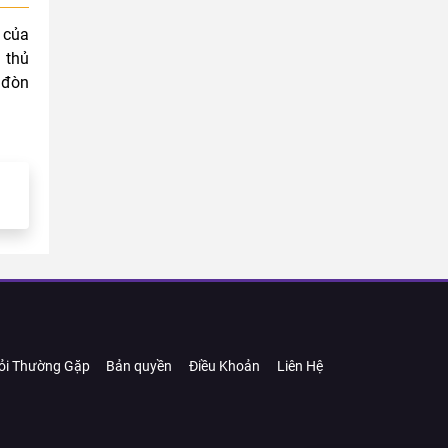
 của
 thủ
 đòn
ỏi Thường Gặp
Bản quyền
Điều Khoản
Liên Hệ