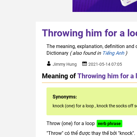
Throwing him for a l
The meaning, explanation, definition and o
Dictionary
( also found in
Tiếng Anh
)
Jimmy Hung
2021-05-14 07:05
Meaning of
Throwing him for a 
Synonyms:
knock (one) for a loop
,
knock the socks off
Throw (one) for a loop
verb phrase
"Throw" có thể được thay thế bởi "knock".