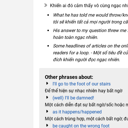
Khiến ai đó cảm thấy vô cùng ngạc nhi
What he has told me would throw/knoc
tôi sẽ khiến tất cả mọi người trong c
His answer to my question threw me fo
hoàn toàn ngạc nhiên.
Some headlines of articles on the onl
readers for a loop. - Một số tiêu đề c
đích khiến người đọc ngạc nhiên.
Other phrases about:
I'll go to the foot of our stairs
Để thể hiện sự nhạc nhiên hay bất ngờ
(well) I'll be damned!
Một cách diễn đạt sự bất ngờ/sốc hoặc m
as it happens/happened
Một cách trùng hợp, một cách bất ngờ; đ
be caught on the wrong foot