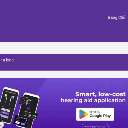
(
Trang Chủ
r a loop