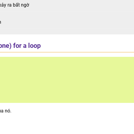
xảy ra bất ngờ
n
ne) for a loop
ủa nó.