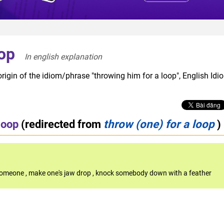
oop
In english explanation  
rigin of the idiom/phrase "throwing him for a loop", English Idi
loop
(redirected from
throw (one) for a loop
)
 someone
,
make one's jaw drop
,
knock somebody down with a feather