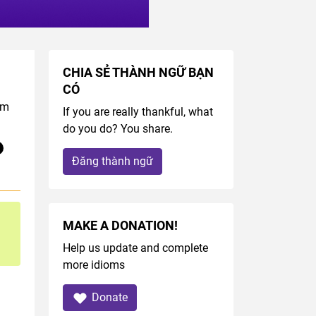
CHIA SẺ THÀNH NGỮ BẠN
CÓ
om
If you are really thankful, what
do you do? You share.
Đăng thành ngữ
MAKE A DONATION!
Help us update and complete
more idioms
Donate