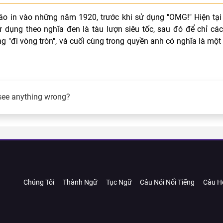
báo in vào những năm 1920, trước khi sử dụng "OMG!" Hiện tại
ử dụng theo nghĩa đen là tàu lượn siêu tốc, sau đó để chỉ các
ng "đi vòng tròn", và cuối cùng trong quyền anh có nghĩa là một
see anything wrong?
Chúng Tôi
Thành Ngữ
Tục Ngữ
Câu Nói Nổi Tiếng
Câu H