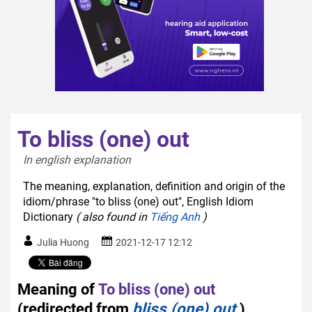
To bliss (one) out
In english explanation  
The meaning, explanation, definition and origin of the
idiom/phrase "to bliss (one) out", English Idiom
Dictionary
( also found in
Tiếng Anh
)
Julia Huong
2021-12-17 12:12
Meaning of
To bliss (one) out
(redirected from
bliss (one) out
)