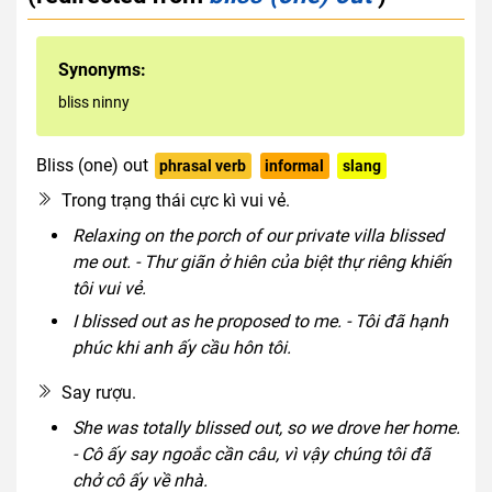
Synonyms:
bliss ninny
Bliss (one) out
phrasal verb
informal
slang
Trong trạng thái cực kì vui vẻ.
Relaxing on the porch of our private villa blissed
me out. - Thư giãn ở hiên của biệt thự riêng khiến
tôi vui vẻ.
I blissed out as he proposed to me. - Tôi đã hạnh
phúc khi anh ấy cầu hôn tôi.
Say rượu.
She was totally blissed out, so we drove her home.
- Cô ấy say ngoắc cần câu, vì vậy chúng tôi đã
chở cô ấy về nhà.