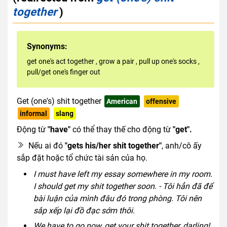
together
)
Synonyms:
get one's act together
,
grow a pair
,
pull up one's socks
,
pull/get one's finger out
Get (one's) shit together
American
offensive
informal
slang
Động từ
"have"
có thể thay thế cho động từ
"get".
Nếu ai đó
"gets his/her shit together"
, anh/cô ấy
sắp đặt hoặc tổ chức tài sản của họ.
I must have left my essay somewhere in my room.
I should get my shit together soon. - Tôi hẳn đã để
bài luận của mình đâu đó trong phòng. Tôi nên
sắp xếp lại đồ đạc sớm thôi.
We have to go now, get your shit together, darling!