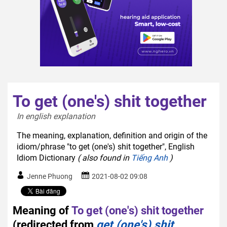
To get (one's) shit together
In english explanation  
The meaning, explanation, definition and origin of the
idiom/phrase "to get (one's) shit together", English
Idiom Dictionary
( also found in
Tiếng Anh
)
Jenne Phuong
2021-08-02 09:08
Meaning of
To get (one's) shit together
(redirected from
get (one's) shit