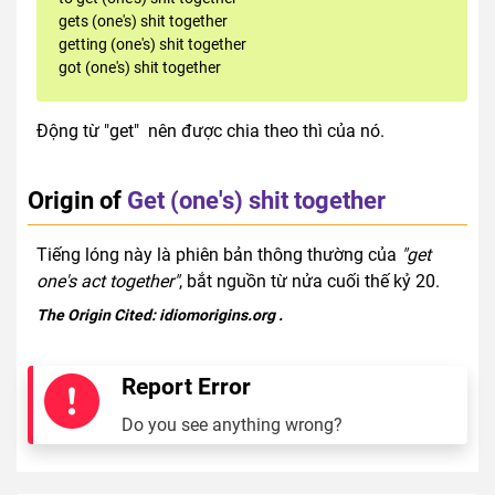
gets (one's) shit together
getting (one's) shit together
got (one's) shit together
Động từ "get" nên được chia theo thì của nó.
Origin of
Get (one's) shit together
Tiếng lóng này là phiên bản thông thường của
"get
one's act together"
, bắt nguồn từ nửa cuối thế kỷ 20.
The Origin Cited:
idiomorigins.org
.
Report Error
Do you see anything wrong?