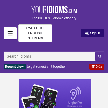
The BIGGEST idiom dictionary
SWITCH TO
ENGLISH
Sign in
INTERFACE
Recent view:
to get (one's) shit together
Xóa