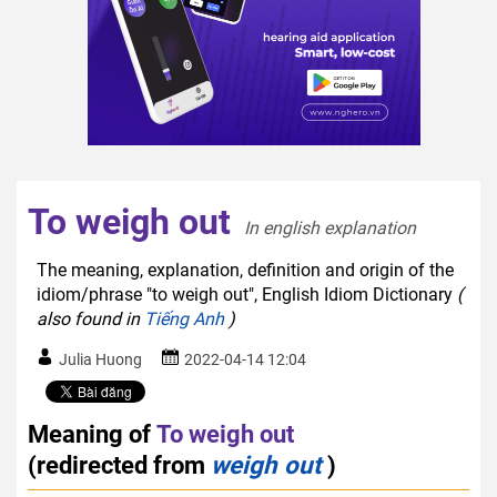
To weigh out
In english explanation  
The meaning, explanation, definition and origin of the
idiom/phrase "to weigh out", English Idiom Dictionary
(
also found in
Tiếng Anh
)
Julia Huong
2022-04-14 12:04
Meaning of
To weigh out
(redirected from
weigh out
)