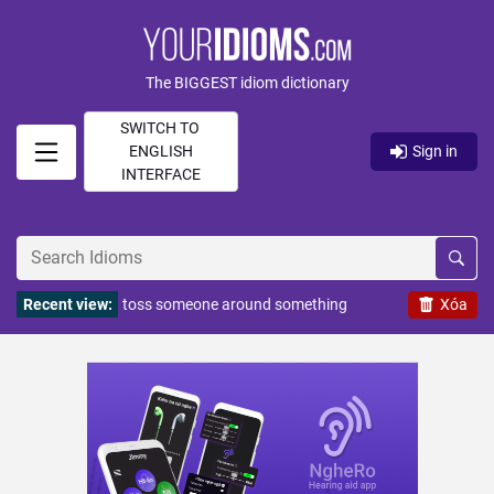
The BIGGEST idiom dictionary
SWITCH TO
ENGLISH
Sign in
INTERFACE
Recent view:
toss someone around something
Xóa