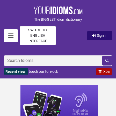
The BIGGEST idiom dictionary
SWITCH TO
ENGLISH
Sign in
INTERFACE
Recent view:
touch our forelock
Xóa