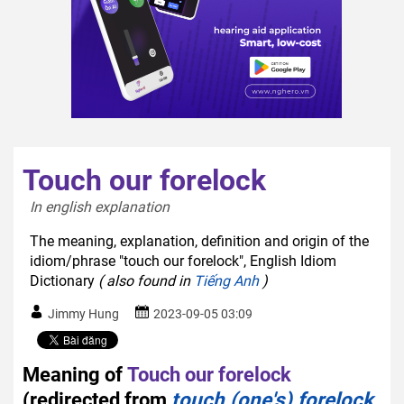
Touch our forelock
In english explanation  
The meaning, explanation, definition and origin of the
idiom/phrase "touch our forelock", English Idiom
Dictionary
( also found in
Tiếng Anh
)
Jimmy Hung
2023-09-05 03:09
Meaning of
Touch our forelock
(redirected from
touch (one's) forelock