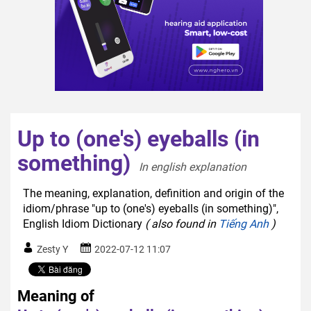
Up to (one's) eyeballs (in
something)
In english explanation  
The meaning, explanation, definition and origin of the
idiom/phrase "up to (one's) eyeballs (in something)",
English Idiom Dictionary
( also found in
Tiếng Anh
)
Zesty Y
2022-07-12 11:07
Meaning of