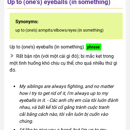
Up to (one's) eyeballs (in something)
Synonyms:
up to (one's) armpits/elbows/eyes (in something)
Up to (one's) eyeballs (in something)
phrase
Rất bận rộn (với một cái gì đó); bị mắc kẹt trong
một tình huống khó chịu cụ thể; cho quá nhiều thứ gì
đó.
My siblings are always fighting, and no matter
how I try to get rid of it, I'm always up to my
eyeballs in it. - Các anh chị em của tôi luôn đánh
nhau, và bất kể tôi cố gắng tránh cuộc tranh
cãi bằng cách nào, tôi vẫn luôn bị cuốn vào
chúng.
I'd like to give you a hand, but I'm up to my