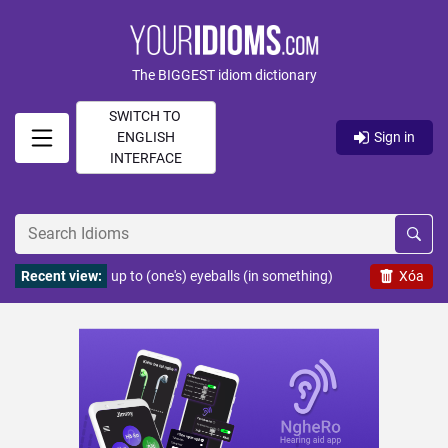
The BIGGEST idiom dictionary
SWITCH TO
ENGLISH
Sign in
INTERFACE
Recent view:
up to (one's) eyeballs (in something)
Xóa