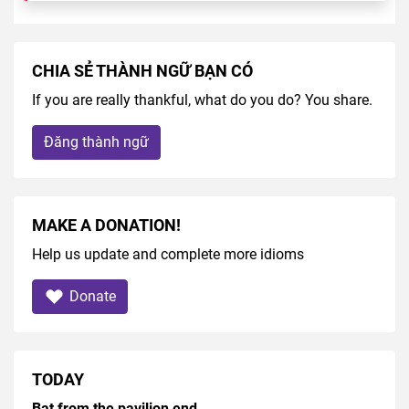
CHIA SẺ THÀNH NGỮ BẠN CÓ
If you are really thankful, what do you do? You share.
Đăng thành ngữ
MAKE A DONATION!
Help us update and complete more idioms
Donate
TODAY
Bat from the pavilion end