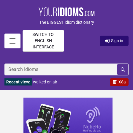
The BIGGEST idiom dictionary
SWITCH TO
ENGLISH
Sign in
INTERFACE
Recent view:
walked on air
Xóa