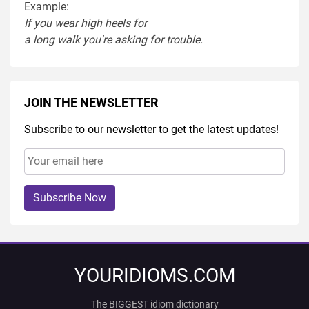
Example:
If you
wear
high heel
s
for
a
long
walk
you're
asking
for
trouble
.
JOIN THE NEWSLETTER
Subscribe to our newsletter to get the latest updates!
Subscribe Now
YOURIDIOMS.COM
The BIGGEST idiom dictionary