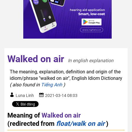
Walked on air
In english explanation  
The meaning, explanation, definition and origin of the
idiom/phrase "walked on air", English Idiom Dictionary
( also found in
Tiếng Anh
)
Luna Linh
2021-03-14 08:03
Meaning of
Walked on air
(redirected from
float/walk on air
)