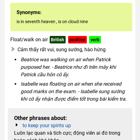
Synonyms:
is in seventh heaven
,
is on cloud nine
Float/walk on air
British
positive
verb
Cảm thấy rất vui, sung sướng, hào hứng
Beatrice was walking on air when Patrick
purposed her. - Beatrice như đi trên mây khi
Patrick cầu hôn cô ấy.
Isabelle was floating on air when she received
good marks on the exam. - Isabelle sung sướng
khi cô ấy nhận được điểm tốt trong bài kiểm tra.
Other phrases about:
to keep your spirits up
Luôn lạc quan và tích cực; động viên ai đó trong