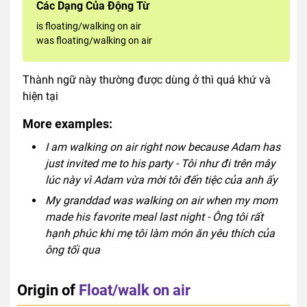
Các Dạng Của Động Từ
is floating/walking on air
was floating/walking on air
Thành ngữ này thường được dùng ở thì quá khứ và
hiện tại
More examples:
I am walking on air right now because Adam has
just invited me to his party - Tôi như đi trên mây
lúc này vì Adam vừa mời tôi đến tiệc của anh ấy
My granddad was walking on air when my mom
made his favorite meal last night - Ông tôi rất
hạnh phúc khi mẹ tôi làm món ăn yêu thích của
ông tối qua
Origin of
Float/walk on air