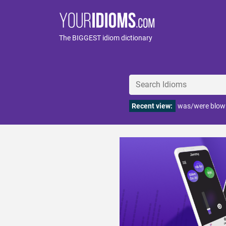
The BIGGEST idiom dictionary
Recent view:
was/were blown