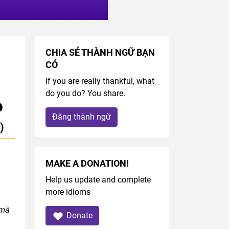
CHIA SẺ THÀNH NGỮ BẠN
CÓ
If you are really thankful, what
do you do? You share.
Đăng thành ngữ
)
MAKE A DONATION!
Help us update and complete
more idioms
 mà
Donate