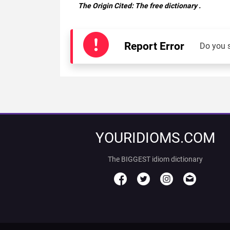
The Origin Cited:
The free dictionary
.
Report Error
Do you 
YOURIDIOMS.COM
The BIGGEST idiom dictionary