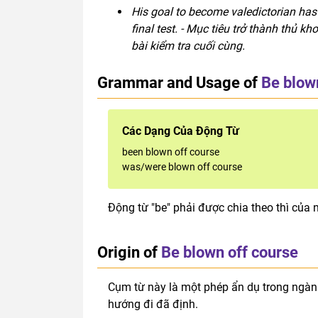
His goal to become valedictorian has
final test. - Mục tiêu trở thành thủ 
bài kiểm tra cuối cùng.
Grammar and Usage of
Be blow
Các Dạng Của Động Từ
been blown off course
was/were blown off course
Động từ "be" phải được chia theo thì của 
Origin of
Be blown off course
Cụm từ này là một phép ẩn dụ trong ngàn
hướng đi đã định.