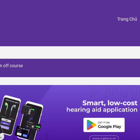
(
Trang Chủ
 off course