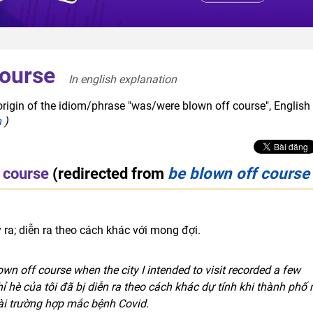
course
In english explanation  
origin of the idiom/phrase "was/were blown off course", English
h
)
 course
(redirected from
be blown off course
ra; diễn ra theo cách khác với mong đợi.
n off course when the city I intended to visit recorded a few
ỉ hè của tôi đã bị diễn ra theo cách khác dự tính khi thành phố
ài trường hợp mắc bệnh Covid.