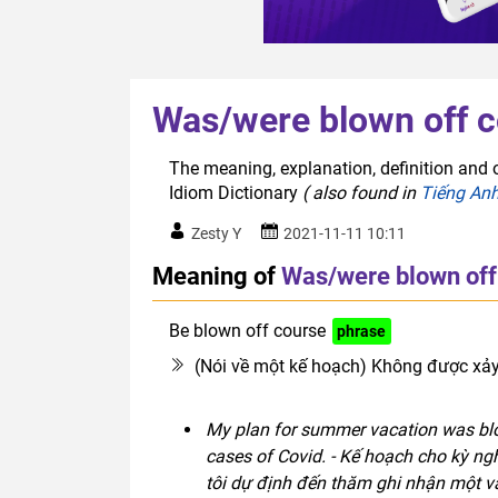
Was/were blown off 
The meaning, explanation, definition and 
Idiom Dictionary
( also found in
Tiếng An
Zesty Y
2021-11-11 10:11
Meaning of
Was/were blown off
Be blown off course
phrase
(Nói về một kế hoạch) Không được xảy 
My plan for summer vacation was blow
cases of Covid. - Kế hoạch cho kỳ ngh
tôi dự định đến thăm ghi nhận một v