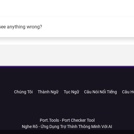
see anything wrong?
Chúng Tôi
Thành Ngữ
Tục Ngữ
Câu Nói Nổi Tiếng
Câu H
Port.Tools - Port Checker Tool
Nghe Rõ - Ứng Dụng Trợ Thính Thông Minh Với AI