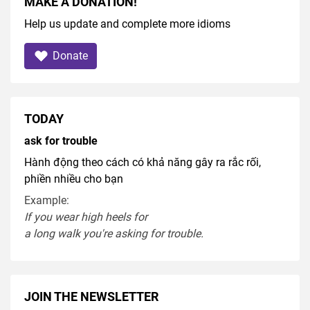
MAKE A DONATION!
Help us update and complete more idioms
Donate
TODAY
ask for trouble
Hành động theo cách có khả năng gây ra rắc rối,
phiền nhiều cho bạn
Example:
If you
wear
high heel
s
for
a
long
walk
you're
asking
for
trouble
.
JOIN THE NEWSLETTER