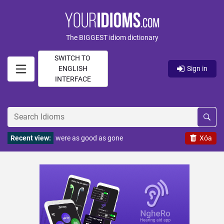
The BIGGEST idiom dictionary
SWITCH TO
ENGLISH
Sign in
INTERFACE
Recent view:
were as good as gone
Xóa