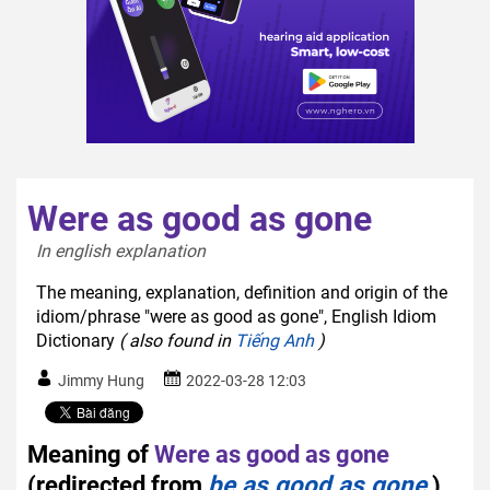
Were as good as gone
In english explanation  
The meaning, explanation, definition and origin of the
idiom/phrase "were as good as gone", English Idiom
Dictionary
( also found in
Tiếng Anh
)
Jimmy Hung
2022-03-28 12:03
Meaning of
Were as good as gone
(redirected from
be as good as gone
)