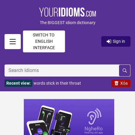
The BIGGEST idiom dictionary
SWITCH TO
ENGLISH
Sign in
INTERFACE
Recent view:
words stick in their throat
Xóa