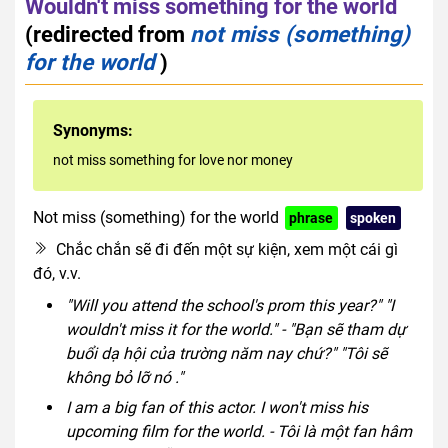
Wouldn't miss something for the world
(redirected from
not miss (something)
for the world
)
Synonyms:
not miss something for love nor money
Not miss (something) for the world
phrase
spoken
Chắc chắn sẽ đi đến một sự kiện, xem một cái gì
đó, v.v.
"Will you attend the school's prom this year?" "I
wouldn't miss it for the world." - "Bạn sẽ tham dự
buổi dạ hội của trường năm nay chứ?" "Tôi sẽ
không bỏ lỡ nó ."
I am a big fan of this actor. I won't miss his
upcoming film for the world. - Tôi là một fan hâm