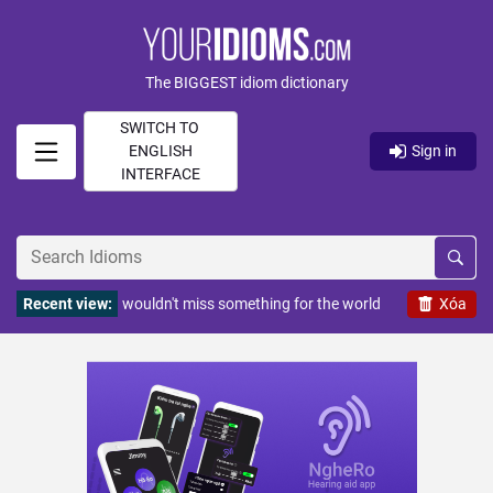
The BIGGEST idiom dictionary
SWITCH TO
ENGLISH
Sign in
INTERFACE
Recent view:
wouldn't miss something for the world
Xóa