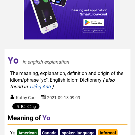
Yo
In english explanation  
The meaning, explanation, definition and origin of the
idiom/phrase "yo", English Idiom Dictionary
( also
found in
Tiếng Anh
)
Kathy Cao
2021-09-18 09:09
Meaning of
Yo
Yo
American
Canada
spoken language
informal