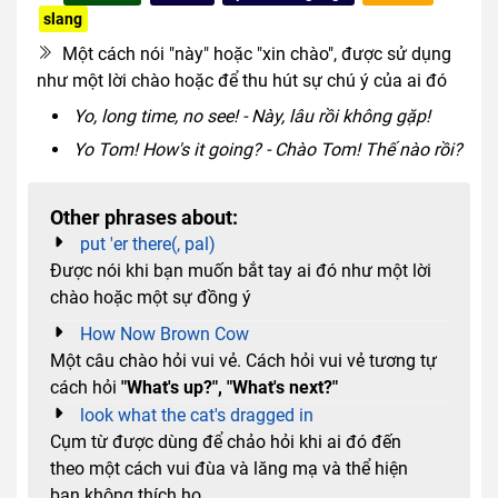
slang
exclamation
Một cách nói "này" hoặc "xin chào", được sử dụng
như một lời chào hoặc để thu hút sự chú ý của ai đó
Yo, long time, no see! - Này, lâu rồi không gặp!
Yo Tom! How's it going? - Chào Tom! Thế nào rồi?
Other phrases about:
put 'er there(, pal)
Được nói khi bạn muốn bắt tay ai đó như một lời
chào hoặc một sự đồng ý
How Now Brown Cow
Một câu chào hỏi vui vẻ. Cách hỏi vui vẻ tương tự
cách hỏi
"What's up?", "What's next?"
look what the cat's dragged in
Cụm từ được dùng để chảo hỏi khi ai đó đến
theo một cách vui đùa và lăng mạ và thể hiện
bạn không thích họ.