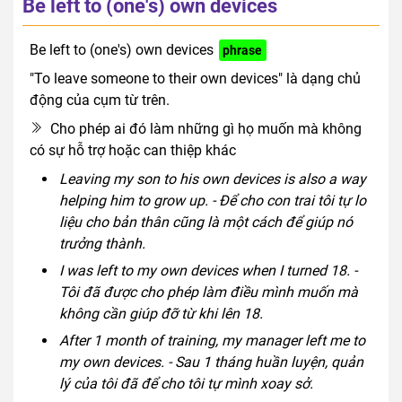
Be left to (one's) own devices
Be left to (one's) own devices
phrase
"To leave someone to their own devices" là dạng chủ
động của cụm từ trên.
Cho phép ai đó làm những gì họ muốn mà không
có sự hỗ trợ hoặc can thiệp khác
Leaving my son to his own devices is also a way
helping him to grow up. - Để cho con trai tôi tự lo
liệu cho bản thân cũng là một cách để giúp nó
trưởng thành.
I was left to my own devices when I turned 18. -
Tôi đã được cho phép làm điều mình muốn mà
không cần giúp đỡ từ khi lên 18.
After 1 month of training, my manager left me to
my own devices. - Sau 1 tháng huần luyện, quản
lý của tôi đã để cho tôi tự mình xoay sở.