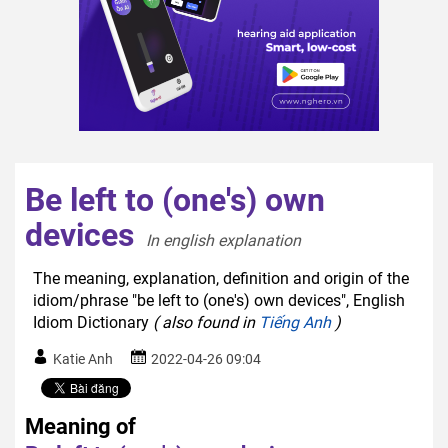
Be left to (one's) own
devices
In english explanation  
The meaning, explanation, definition and origin of the
idiom/phrase "be left to (one's) own devices", English
Idiom Dictionary
( also found in
Tiếng Anh
)
Katie Anh
2022-04-26 09:04
Meaning of