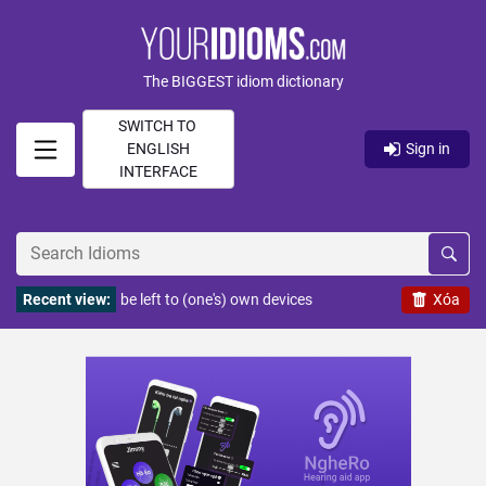
The BIGGEST idiom dictionary
SWITCH TO
ENGLISH
Sign in
INTERFACE
Recent view:
be left to (one's) own devices
Xóa