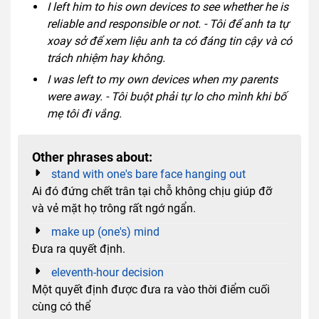
I left him to his own devices to see whether he is
reliable and responsible or not. - Tôi để anh ta tự
xoay sở để xem liệu anh ta có đáng tin cậy và có
trách nhiệm hay không.
I was left to my own devices when my parents
were away. - Tôi buột phải tự lo cho mình khi bố
mẹ tôi đi vắng.
Other phrases about:
stand with one's bare face hanging out
Ai đó đứng chết trân tại chỗ không chịu giúp đỡ
và vẻ mặt họ trông rất ngớ ngẩn.
make up (one's) mind
Đưa ra quyết định.
eleventh-hour decision
Một quyết định được đưa ra vào thời điểm cuối
cùng có thể