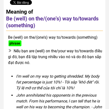
Meaning of
Be (well) on the/(one's) way to/towards
(something)
Be (well) on the/(one's) way to/towards (something)
phrase
Nếu bạn are (well) on the/your way to/towards điều
gì đó, bạn đã tập trung nhiều vào nó và do đó bạn sắp
đạt được nó.
I'm well on my way to getting shredded. My body
fat percentage is just 10%! - Tôi sắp "khô đét" rồi.
Tỷ lệ mỡ cơ thể của tôi chỉ là 10%!
John annihilated his opponents in the previous
match. From his performance, I can tell that he is
well on his way to becoming the champion. - John