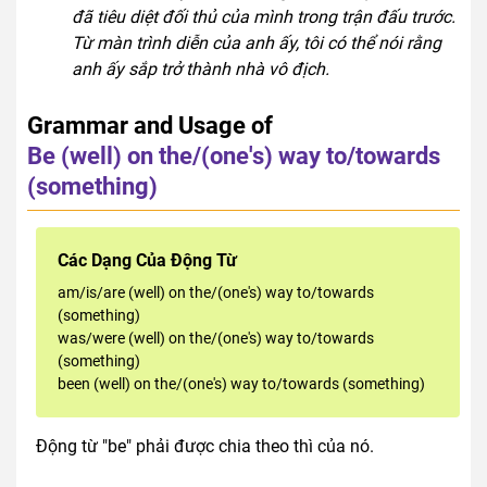
đã tiêu diệt đối thủ của mình trong trận đấu trước.
Từ màn trình diễn của anh ấy, tôi có thể nói rằng
anh ấy sắp trở thành nhà vô địch.
Grammar and Usage of
Be (well) on the/(one's) way to/towards
(something)
Các Dạng Của Động Từ
am/is/are (well) on the/(one's) way to/towards
(something)
was/were (well) on the/(one's) way to/towards
(something)
been (well) on the/(one's) way to/towards (something)
Động từ "be" phải được chia theo thì của nó.