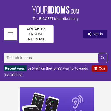
The BIGGEST idiom dictionary
SWITCH TO
ENGLISH
Sign in
INTERFACE
Recent view:
be (well) on the/(one's) way to/towards
Xóa
(something)