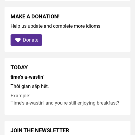
MAKE A DONATION!
Help us update and complete more idioms
Donate
TODAY
time's a-wastin'
Thời gian sắp hết.
Example:
Time's a-wastin' and you're still enjoying breakfast?
JOIN THE NEWSLETTER