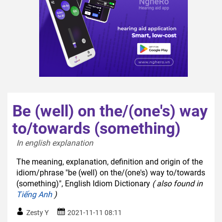
Be (well) on the/(one's) way
to/towards (something)
In english explanation  
The meaning, explanation, definition and origin of the
idiom/phrase "be (well) on the/(one's) way to/towards
(something)", English Idiom Dictionary
( also found in
Tiếng Anh
)
Zesty Y
2021-11-11 08:11