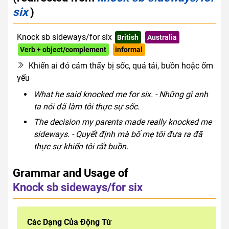
six
)
Knock sb sideways/for six
British
Australia
Verb + object/complement
informal
Khiến ai đó cảm thấy bị sốc, quá tải, buồn hoặc ốm
yếu
What he said knocked me for six. - Những gì anh
ta nói đã làm tôi thực sự sốc.
The decision my parents made really knocked me
sideways. - Quyết định mà bố mẹ tôi đưa ra đã
thực sự khiến tôi rất buồn.
Grammar and Usage of
Knock sb sideways/for six
Các Dạng Của Động Từ