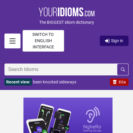
The BIGGEST idiom dictionary
SWITCH TO
ENGLISH
Sign in
INTERFACE
Recent view:
been knocked sideways
Xóa