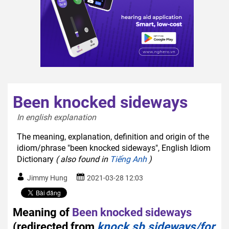
Been knocked sideways
In english explanation  
The meaning, explanation, definition and origin of the
idiom/phrase "been knocked sideways", English Idiom
Dictionary
( also found in
Tiếng Anh
)
Jimmy Hung
2021-03-28 12:03
Meaning of
Been knocked sideways
(redirected from
knock sb sideways/for