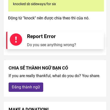
knocked sb sideways/for six
Động từ "knock" nên được chia theo thì của nó.
Report Error
Do you see anything wrong?
CHIA SẺ THÀNH NGỮ BẠN CÓ
If you are really thankful, what do you do? You share.
Đăng thành ngữ
MAKE A DONATION!