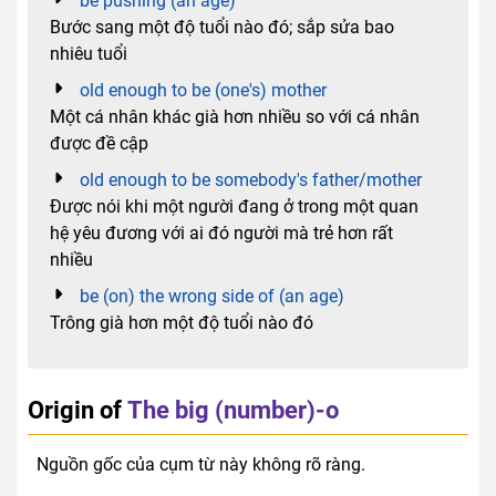
be pushing (an age)
Bước sang một độ tuổi nào đó; sắp sửa bao
nhiêu tuổi
old enough to be (one's) mother
Một cá nhân khác già hơn nhiều so với cá nhân
được đề cập
old enough to be somebody's father/mother
Được nói khi một người đang ở trong một quan
hệ yêu đương với ai đó người mà trẻ hơn rất
nhiều
be (on) the wrong side of (an age)
Trông già hơn một độ tuổi nào đó
Origin of
The big (number)-o
Nguồn gốc của cụm từ này không rõ ràng.