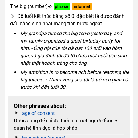
The big (number)-o
phrase
informal
Độ tuổi kết thúc bằng số 0, đặc biệt là được đánh
dấu bằng sinh nhật mang tính bước ngoặt
My grandpa turned the big ten-o yesterday, and
my family organized a great birthday party for
him. - Ông nội của tôi đã đạt 100 tuổi vào hôm
qua, và gia đình tôi đã tổ chức một buổi tiệc sinh
nhật thật hoành tráng cho ông.
My ambition is to become rich before reaching the
big three-o. - Tham vọng của tôi là trở nên giàu có
trước khi đến tuổi 30.
Other phrases about:
age of consent
Được dùng để chỉ độ tuổi mà một người đồng ý
quan hệ tình dục là hợp pháp.