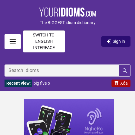
The BIGGEST idiom dictionary
SWITCH TO
ENGLISH
Sign in
INTERFACE
Recent view:
big five o
Xóa