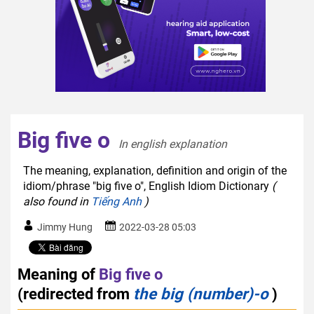
Big five o
In english explanation  
The meaning, explanation, definition and origin of the
idiom/phrase "big five o", English Idiom Dictionary
(
also found in
Tiếng Anh
)
Jimmy Hung
2022-03-28 05:03
Meaning of
Big five o
(redirected from
the big (number)-o
)