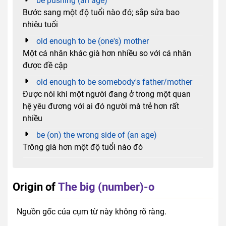
be pushing (an age)
Bước sang một độ tuổi nào đó; sắp sửa bao
nhiêu tuổi
old enough to be (one's) mother
Một cá nhân khác già hơn nhiều so với cá nhân
được đề cập
old enough to be somebody's father/mother
Được nói khi một người đang ở trong một quan
hệ yêu đương với ai đó người mà trẻ hơn rất
nhiều
be (on) the wrong side of (an age)
Trông già hơn một độ tuổi nào đó
Origin of
The big (number)-o
Nguồn gốc của cụm từ này không rõ ràng.