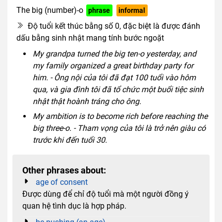
The big (number)-o
phrase
informal
Độ tuổi kết thúc bằng số 0, đặc biệt là được đánh
dấu bằng sinh nhật mang tính bước ngoặt
My grandpa turned the big ten-o yesterday, and
my family organized a great birthday party for
him. - Ông nội của tôi đã đạt 100 tuổi vào hôm
qua, và gia đình tôi đã tổ chức một buổi tiệc sinh
nhật thật hoành tráng cho ông.
My ambition is to become rich before reaching the
big three-o. - Tham vọng của tôi là trở nên giàu có
trước khi đến tuổi 30.
Other phrases about:
age of consent
Được dùng để chỉ độ tuổi mà một người đồng ý
quan hệ tình dục là hợp pháp.