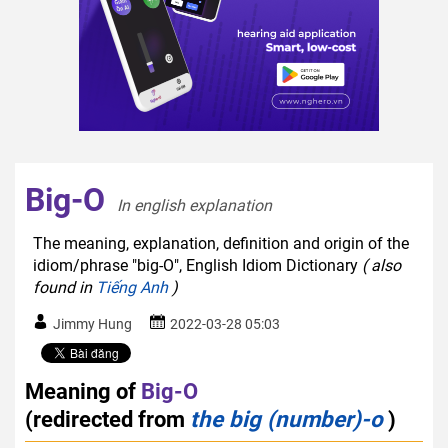
Big-O
In english explanation  
The meaning, explanation, definition and origin of the
idiom/phrase "big-O", English Idiom Dictionary
( also
found in
Tiếng Anh
)
Jimmy Hung
2022-03-28 05:03
Meaning of
Big-O
(redirected from
the big (number)-o
)