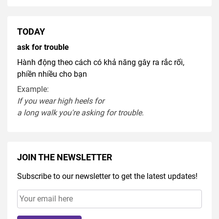
TODAY
ask for trouble
Hành động theo cách có khả năng gây ra rắc rối,
phiền nhiều cho bạn
Example:
If you
wear
high heel
s
for
a
long
walk
you're
asking
for
trouble
.
JOIN THE NEWSLETTER
Subscribe to our newsletter to get the latest updates!