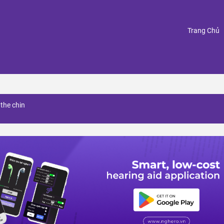
(
Trang Chủ
the chin