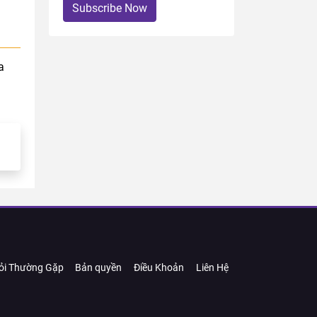
Subscribe Now
a
ỏi Thường Gặp
Bản quyền
Điều Khoản
Liên Hệ