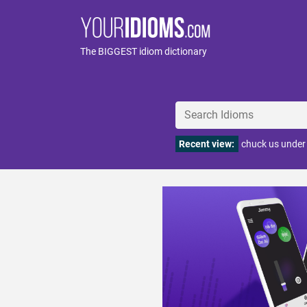
The BIGGEST idiom dictionary
Recent view:
chuck us under 