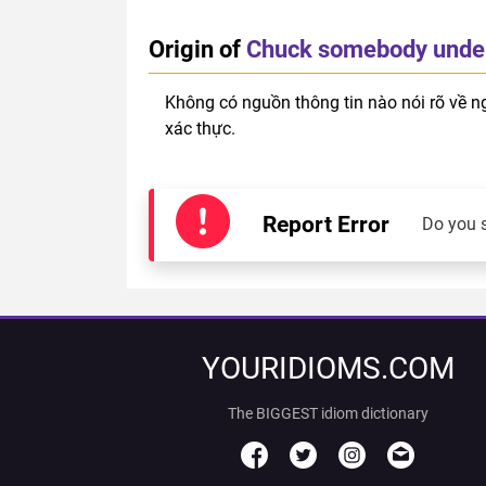
Origin of
Chuck somebody under
Không có nguồn thông tin nào nói rõ về n
xác thực.
Report Error
Do you 
YOURIDIOMS.COM
The BIGGEST idiom dictionary