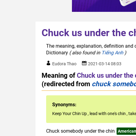
Chuck us under the c
The meaning, explanation, definition and o
Dictionary
( also found in
Tiếng Anh
)
Eudora Thao
2021-03-14 08:03
Meaning of
Chuck us under the 
(redirected from
chuck somebo
Synonyms:
Keep Your Chin Up
,
lead with one's chin
,
take
Chuck somebody under the chin
America