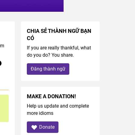
CHIA SẺ THÀNH NGỮ BẠN
CÓ
om
If you are really thankful, what
do you do? You share.
Đăng thành ngữ
MAKE A DONATION!
Help us update and complete
more idioms
Donate