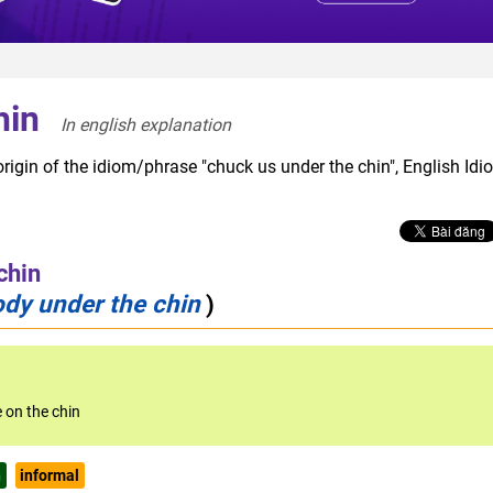
hin
In english explanation  
rigin of the idiom/phrase "chuck us under the chin", English Idi
chin
dy under the chin
)
 on the chin
n
informal