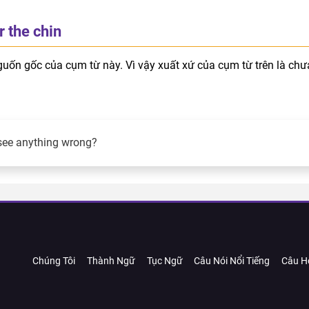
 the chin
guốn gốc của cụm từ này. Vì vậy xuất xứ của cụm từ trên là chư
see anything wrong?
Chúng Tôi
Thành Ngữ
Tục Ngữ
Câu Nói Nổi Tiếng
Câu H