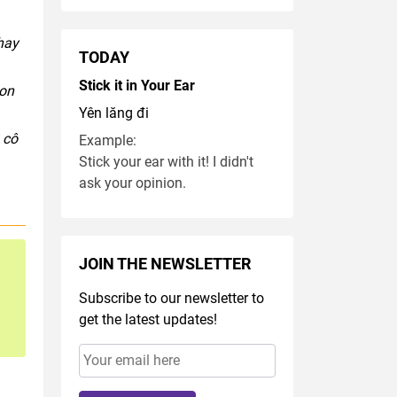
hay
TODAY
Stick it in Your Ear
con
Yên lăng đi
 cô
Example:
Stick your ear with it! I didn't
ask your opinion.
JOIN THE NEWSLETTER
Subscribe to our newsletter to
get the latest updates!