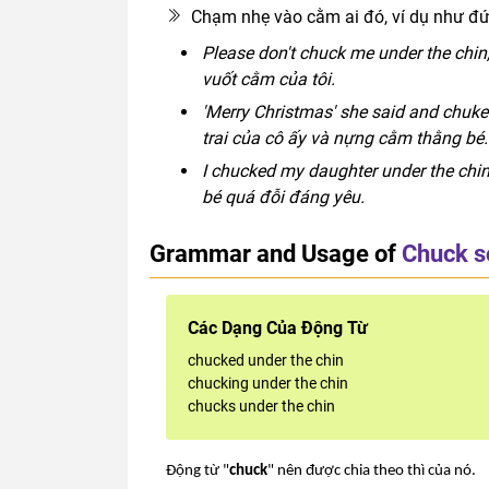
Chạm nhẹ vào cằm ai đó, ví dụ như đứa
Please don't chuck me under the chin,
vuốt cằm của tôi.
'Merry Christmas' she said and chuke
trai của cô ấy và nựng cằm thằng bé.
I chucked my daughter under the chin
bé quá đỗi đáng yêu.
Grammar and Usage of
Chuck s
Các Dạng Của Động Từ
chucked under the chin
chucking under the chin
chucks under the chin
Động từ "
chuck
" nên được chia theo thì của nó.