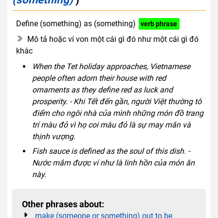
Define (something) as (something)
verb phrase
Mô tả hoặc ví von một cái gì đó như một cái gì đó
khác
When the Tet holiday approaches, Vietnamese
people often adorn their house with red
ornaments as they define red as luck and
prosperity. - Khi Tết đến gần, người Việt thường tô
điểm cho ngôi nhà của mình những món đồ trang
trí màu đỏ vì họ coi màu đỏ là sự may mắn và
thịnh vượng.
Fish sauce is defined as the soul of this dish. -
Nước mắm được ví như là linh hồn của món ăn
này.
Other phrases about:
make (someone or something) out to be