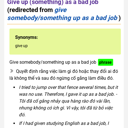
Give up (something) as a bad job
(redirected from
give
somebody/something up as a bad job
)
Synonyms:
give up
Give somebody/something up as a bad job
phrase
Quyết định rằng việc làm gì đó hoặc thay đổi ai đó
là không thể và sau đó ngừng cố gắng làm điều đó.
I tried to jump over that fence several times, but it
was no use. Therefore, I gave it up as a bad job. -
Tôi đã cố gắng nhảy qua hàng rào đó vài lần,
nhưng không có ích gì. Vì vậy, tôi đã từ bỏ việc
đó.
If I had given studying English as a bad job, I