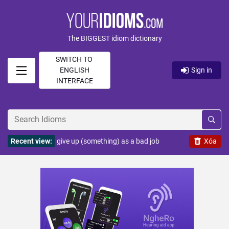
The BIGGEST idiom dictionary
SWITCH TO
ENGLISH
Sign in
INTERFACE
Recent view:
give up (something) as a bad job
Xóa