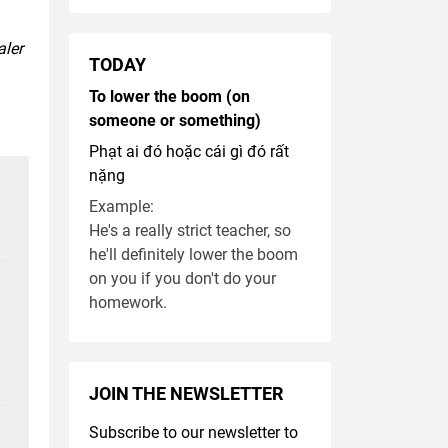
aler
TODAY
To lower the boom (on
someone or something)
Phạt ai đó hoặc cái gì đó rất
nặng
Example:
He's a really strict teacher, so
he'll definitely lower the boom
on you if you don't do your
homework.
JOIN THE NEWSLETTER
Subscribe to our newsletter to