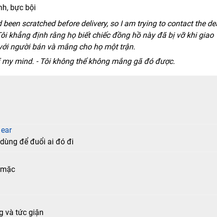
nh, bực bội
 been scratched before delivery, so I am trying to contact the de
ôi khẳng định rằng họ biết chiếc đồng hồ này đã bị vỡ khi giao
ệ với người bán và mắng cho họ một trận.
 of my mind. - Tôi không thể không mắng gã đó được.
 ear
 dùng để đuổi ai đó đi
g mặc
g và tức giận