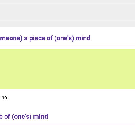
meone) a piece of (one's) mind
 nó.
 of (one's) mind