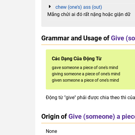
chew (one's) ass (out)
Mắng chửi ai đó rất nặng hoặc giận dữ
Grammar and Usage of
Give (so
Các Dạng Của Động Từ
gave someone a piece of one's mind
giving someone a piece of one's mind
given someone a piece of one's mind
Động từ "give" phải được chia theo thì của
Origin of
Give (someone) a piece
None