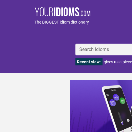
The BIGGEST idiom dictionary
Recent view:
gives us a piece