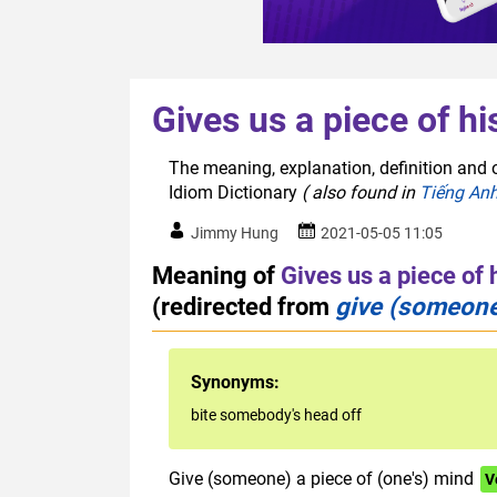
Gives us a piece of h
The meaning, explanation, definition and o
Idiom Dictionary
( also found in
Tiếng An
Jimmy Hung
2021-05-05 11:05
Meaning of
Gives us a piece of 
(redirected from
give (someone)
Synonyms:
bite somebody's head off
Give (someone) a piece of (one's) mind
V