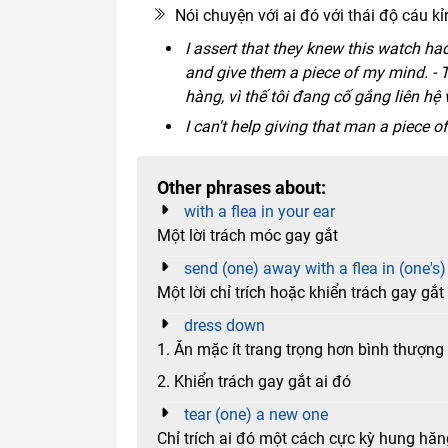
Nói chuyện với ai đó với thái độ cáu kỉ
I assert that they knew this watch had
and give them a piece of my mind. - T
hàng, vì thế tôi đang cố gắng liên h
I can't help giving that man a piece
Other phrases about:
with a flea in your ear
Một lời trách móc gay gắt
send (one) away with a flea in (one's)
Một lời chỉ trích hoặc khiển trách gay gắt
dress down
1. Ăn mặc ít trang trọng hơn bình thượn
2. Khiển trách gay gắt ai đó
tear (one) a new one
Chỉ trích ai đó một cách cực kỳ hung hăn