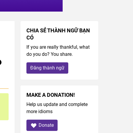
CHIA SẺ THÀNH NGỮ BẠN
CÓ
If you are really thankful, what
do you do? You share.
Đăng thành ngữ
MAKE A DONATION!
Help us update and complete
more idioms
Donate