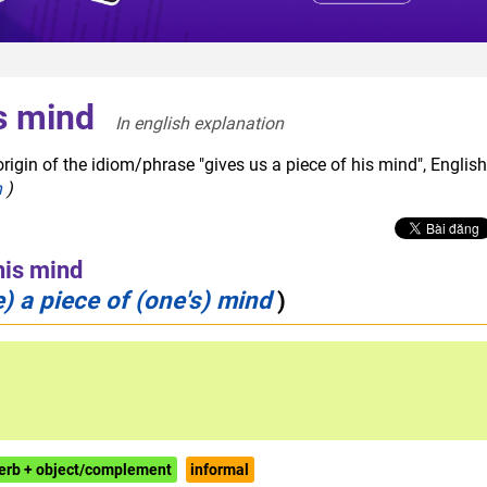
is mind
In english explanation  
rigin of the idiom/phrase "gives us a piece of his mind", English
h
)
his mind
 a piece of (one's) mind
)
erb + object/complement
informal