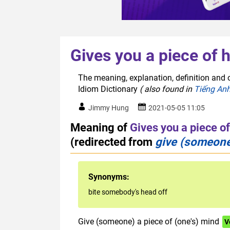
Gives you a piece of 
The meaning, explanation, definition and o
Idiom Dictionary
( also found in
Tiếng An
Jimmy Hung
2021-05-05 11:05
Meaning of
Gives you a piece o
(redirected from
give (someone)
Synonyms:
bite somebody's head off
Give (someone) a piece of (one's) mind
V