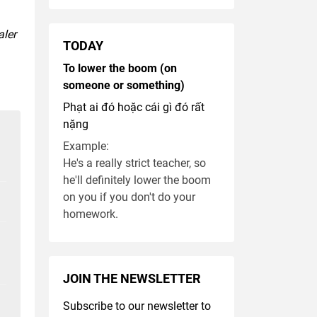
aler
TODAY
To lower the boom (on
someone or something)
Phạt ai đó hoặc cái gì đó rất
nặng
Example:
He's a really strict teacher, so
he'll definitely lower the boom
on you if you don't do your
homework.
JOIN THE NEWSLETTER
Subscribe to our newsletter to