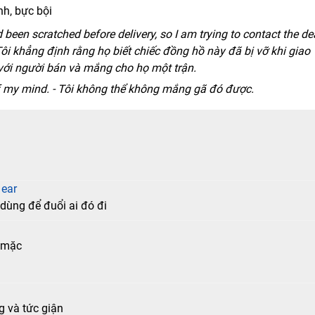
nh, bực bội
 been scratched before delivery, so I am trying to contact the de
ôi khẳng định rằng họ biết chiếc đồng hồ này đã bị vỡ khi giao
ệ với người bán và mắng cho họ một trận.
 of my mind. - Tôi không thể không mắng gã đó được.
 ear
 dùng để đuổi ai đó đi
g mặc
g và tức giận