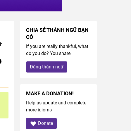
CHIA SẺ THÀNH NGỮ BẠN
CÓ
sh
If you are really thankful, what
do you do? You share.
Đăng thành ngữ
MAKE A DONATION!
Help us update and complete
more idioms
Donate