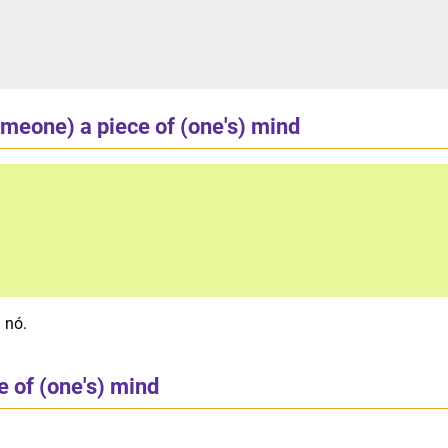
meone) a piece of (one's) mind
 nó.
 of (one's) mind