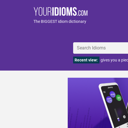
The BIGGEST idiom dictionary
Recent view:
gives you a pie