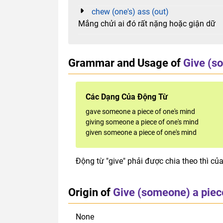
chew (one's) ass (out)
Mắng chửi ai đó rất nặng hoặc giận dữ
Grammar and Usage of
Give (so
Các Dạng Của Động Từ
gave someone a piece of one's mind
giving someone a piece of one's mind
given someone a piece of one's mind
Động từ "give" phải được chia theo thì của
Origin of
Give (someone) a piece
None