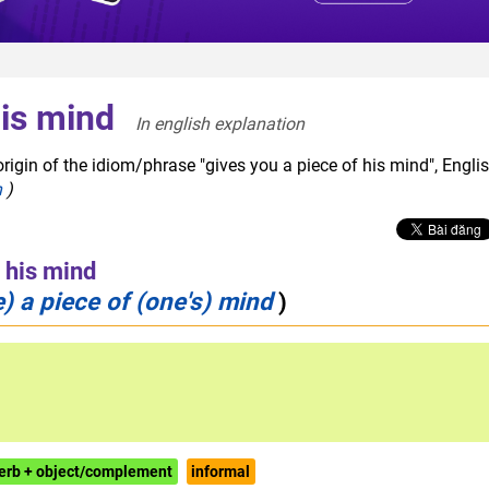
his mind
In english explanation  
rigin of the idiom/phrase "gives you a piece of his mind", Engli
h
)
f his mind
 a piece of (one's) mind
)
erb + object/complement
informal