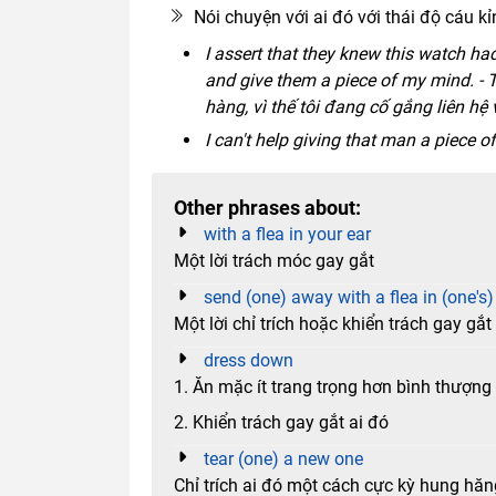
Nói chuyện với ai đó với thái độ cáu kỉ
I assert that they knew this watch had
and give them a piece of my mind. - T
hàng, vì thế tôi đang cố gắng liên h
I can't help giving that man a piece
Other phrases about:
with a flea in your ear
Một lời trách móc gay gắt
send (one) away with a flea in (one's)
Một lời chỉ trích hoặc khiển trách gay gắt
dress down
1. Ăn mặc ít trang trọng hơn bình thượn
2. Khiển trách gay gắt ai đó
tear (one) a new one
Chỉ trích ai đó một cách cực kỳ hung hăn