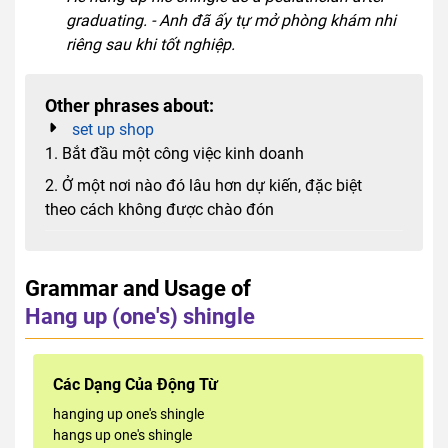
graduating. - Anh đã ấy tự mở phòng khám nhi
riêng sau khi tốt nghiệp.
Other phrases about:
set up shop
1. Bắt đầu một công việc kinh doanh
2. Ở một nơi nào đó lâu hơn dự kiến, đặc biệt
theo cách không được chào đón
Grammar and Usage of
Hang up (one's) shingle
Các Dạng Của Động Từ
hanging up one's shingle
hangs up one's shingle