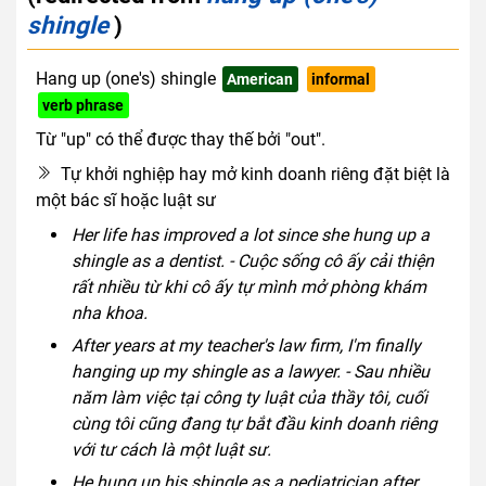
shingle
)
Hang up (one's) shingle
American
informal
verb phrase
Từ "up" có thể được thay thế bởi "out".
Tự khởi nghiệp hay mở kinh doanh riêng đặt biệt là
một bác sĩ hoặc luật sư
Her life has improved a lot since she hung up a
shingle as a dentist. - Cuộc sống cô ấy cải thiện
rất nhiều từ khi cô ấy tự mình mở phòng khám
nha khoa.
After years at my teacher's law firm, I'm finally
hanging up my shingle as a lawyer. - Sau nhiều
năm làm việc tại công ty luật của thầy tôi, cuối
cùng tôi cũng đang tự bắt đầu kinh doanh riêng
với tư cách là một luật sư.
He hung up his shingle as a pediatrician after