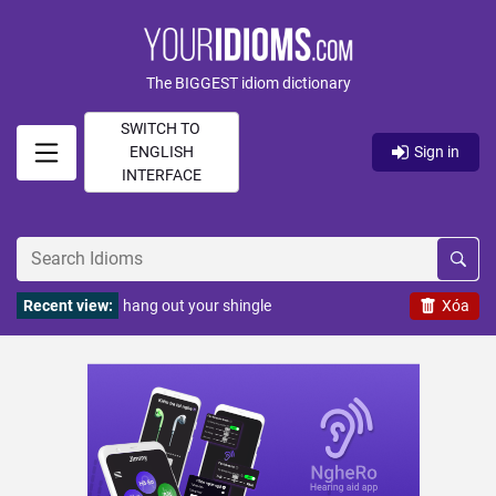
The BIGGEST idiom dictionary
SWITCH TO
ENGLISH
Sign in
INTERFACE
Recent view:
hang out your shingle
Xóa