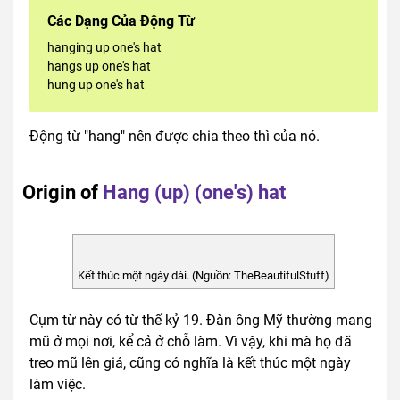
Các Dạng Của Động Từ
hanging up one's hat
hangs up one's hat
hung up one's hat
Động từ "hang" nên được chia theo thì của nó.
Origin of
Hang (up) (one's) hat
Kết thúc một ngày dài. (Nguồn: TheBeautifulStuff)
Cụm từ này có từ thế kỷ 19. Đàn ông Mỹ thường mang
mũ ở mọi nơi, kể cả ở chỗ làm. Vì vậy, khi mà họ đã
treo mũ lên giá, cũng có nghĩa là kết thúc một ngày
làm việc.