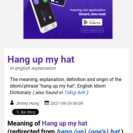
Hang up my hat
In english explanation  
The meaning, explanation, definition and origin of the
idiom/phrase "hang up my hat", English Idiom
Dictionary
( also found in
Tiếng Anh
)
Jimmy Hung
2021-09-29 06:09
Meaning of
Hang up my hat
(redirected from
hang (up) (one's) hat
)