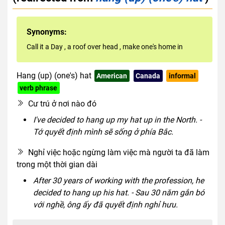
Synonyms:
Call it a Day
,
a roof over head
,
make one's home in
Hang (up) (one's) hat
American
Canada
informal
verb phrase
Cư trú ở nơi nào đó
I've decided to hang up my hat up in the North. -
Tớ quyết định mình sẽ sống ở phía Bắc.
Nghỉ việc hoặc ngừng làm việc mà người ta đã làm
trong một thời gian dài
After 30 years of working with the profession, he
decided to hang up his hat. - Sau 30 năm gắn bó
với nghề, ông ấy đã quyết định nghỉ hưu.