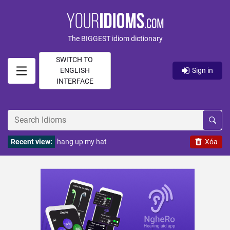
The BIGGEST idiom dictionary
SWITCH TO
ENGLISH
Sign in
INTERFACE
Recent view:
hang up my hat
Xóa