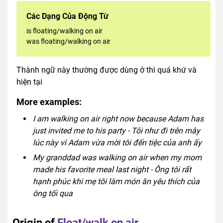
Các Dạng Của Động Từ
is floating/walking on air
was floating/walking on air
Thành ngữ này thường được dùng ở thì quá khứ và
hiện tại
More examples:
I am walking on air right now because Adam has
just invited me to his party - Tôi như đi trên mây
lúc này vì Adam vừa mời tôi đến tiệc của anh ấy
My granddad was walking on air when my mom
made his favorite meal last night - Ông tôi rất
hạnh phúc khi mẹ tôi làm món ăn yêu thích của
ông tối qua
Origin of
Float/walk on air