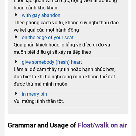
Luôn lạc quan và tích cực; động viên ai đó trong
hoàn cảnh khó khăn
with gay abandon
Theo phong cách vô tư, không suy nghĩ thấu đáo
về kết quả của một hành động
on the edge of your seat
Quá phấn khích hoặc lo lắng về điều gì đó và
muốn biết điều gì sẽ xảy ra tiếp theo
give somebody (fresh) heart
Làm ai đó cảm thấy tự tin hoặc hạnh phúc hơn,
đặc biệt là khi họ nghĩ rằng mình không thể đạt
được thứ mà mình muốn
in merry pin
Vui mừng; tinh thần tốt.
Grammar and Usage of
Float/walk on air