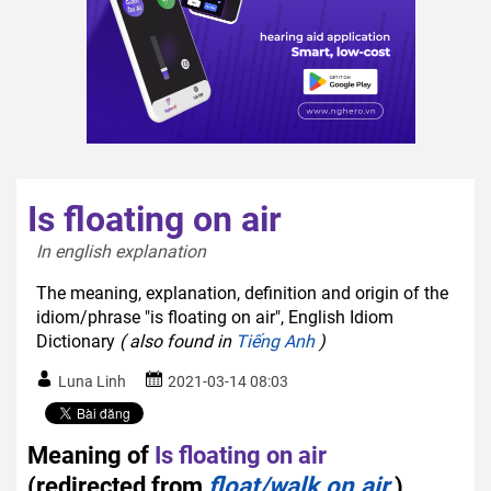
Is floating on air
In english explanation  
The meaning, explanation, definition and origin of the
idiom/phrase "is floating on air", English Idiom
Dictionary
( also found in
Tiếng Anh
)
Luna Linh
2021-03-14 08:03
Meaning of
Is floating on air
(redirected from
float/walk on air
)