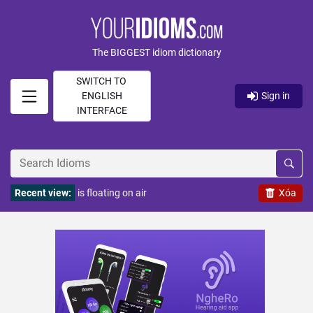
The BIGGEST idiom dictionary
SWITCH TO
ENGLISH
Sign in
INTERFACE
Recent view:
is floating on air
Xóa