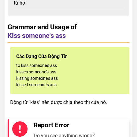
từ họ
Grammar and Usage of
Kiss someone's ass
Các Dạng Của Động Từ
to kiss someone's ass
kisses someone's ass
kissing someone's ass
kissed someone's ass
Động từ "kiss" nên được chia theo thì của nó.
Report Error
Do you see anything wrong?