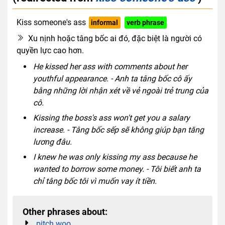
Kiss someone's ass
informal
verb phrase
rude slang
Xu nịnh hoặc tâng bốc ai đó, đặc biệt là người có
quyền lực cao hơn.
He kissed her ass with comments about her
youthful appearance. - Anh ta tâng bốc cô ấy
bằng những lời nhận xét về vẻ ngoài trẻ trung của
cô.
Kissing the boss's ass won't get you a salary
increase. - Tâng bốc sếp sẽ không giúp bạn tăng
lương đâu.
I knew he was only kissing my ass because he
wanted to borrow some money. - Tôi biết anh ta
chỉ tâng bốc tôi vì muốn vay ít tiền.
Other phrases about:
pitch woo