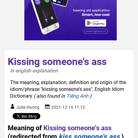
Kissing someone's ass
In english explanation  
The meaning, explanation, definition and origin of the
idiom/phrase "kissing someone's ass", English Idiom
Dictionary
( also found in
Tiếng Anh
)
Julia Huong
2021-12-16 11:12
Meaning of
Kissing someone's ass
(redirected from
kiss someone's ass
)