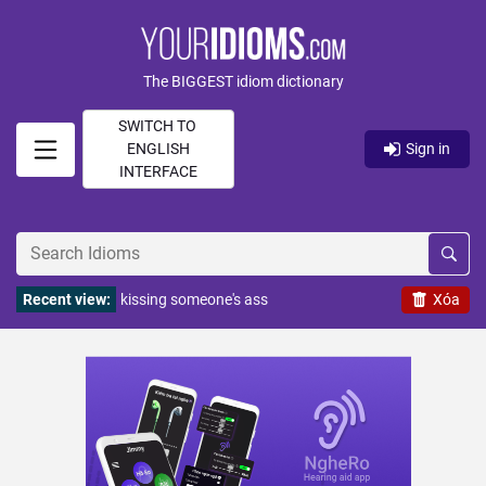
The BIGGEST idiom dictionary
SWITCH TO
ENGLISH
Sign in
INTERFACE
Recent view:
kissing someone's ass
Xóa