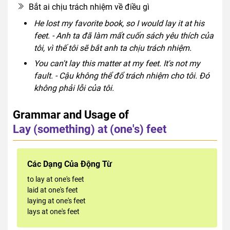
Bắt ai chịu trách nhiệm về điều gì
He lost my favorite book, so I would lay it at his
feet. - Anh ta đã làm mất cuốn sách yêu thích của
tôi, vì thế tôi sẽ bắt anh ta chịu trách nhiệm.
You can't lay this matter at my feet. It's not my
fault. - Cậu không thể đổ trách nhiệm cho tôi. Đó
không phải lỗi của tôi.
Grammar and Usage of
Lay (something) at (one's) feet
Các Dạng Của Động Từ
to lay at one's feet
laid at one's feet
laying at one's feet
lays at one's feet