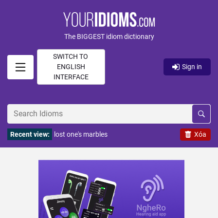
The BIGGEST idiom dictionary
SWITCH TO
ENGLISH
Sign in
INTERFACE
Recent view:
lost one's marbles
Xóa