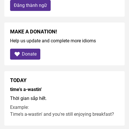
Đăng thành ngữ
MAKE A DONATION!
Help us update and complete more idioms
Donate
TODAY
time's a-wastin'
Thời gian sắp hết.
Example:
Time's a-wastin' and you're still enjoying breakfast?