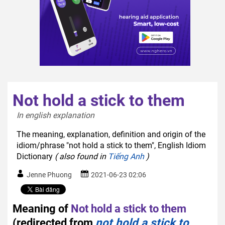
Not hold a stick to them
In english explanation  
The meaning, explanation, definition and origin of the
idiom/phrase "not hold a stick to them", English Idiom
Dictionary
( also found in
Tiếng Anh
)
Jenne Phuong
2021-06-23 02:06
Meaning of
Not hold a stick to them
(redirected from
not hold a stick to