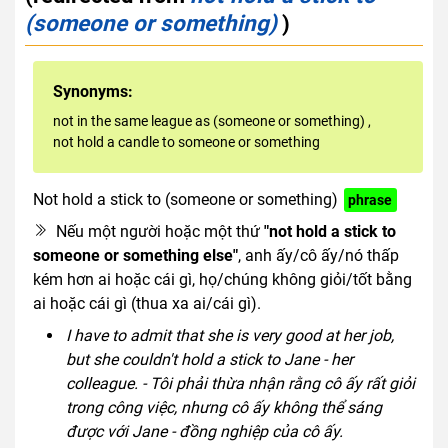
(someone or something)
)
Synonyms:
not in the same league as (someone or something)
,
not hold a candle to someone or something
Not hold a stick to (someone or something)
phrase
Nếu một người hoặc một thứ
"not hold a stick to
someone or something else"
, anh ấy/cô ấy/nó thấp
kém hơn ai hoặc cái gì, họ/chúng không giỏi/tốt bằng
ai hoặc cái gì (thua xa ai/cái gì).
I have to admit that she is very good at her job,
but she couldn't hold a stick to Jane - her
colleague. - Tôi phải thừa nhận rằng cô ấy rất giỏi
trong công việc, nhưng cô ấy không thể sáng
được với Jane - đồng nghiệp của cô ấy.