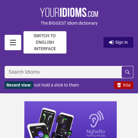
The BIGGEST idiom dictionary
SWITCH TO
ENGLISH
Sign in
INTERFACE
Recent view:
not hold a stick to them
Xóa