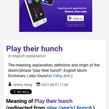
Play their hunch
In english explanation  
The meaning, explanation, definition and origin of the
idiom/phrase "play their hunch", English Idiom
Dictionary
( also found in
Tiếng Anh
)
Jimmy Hung
2021-08-01 11:08
Meaning of
Play their hunch
(redirected from
play (one's) hunch
)