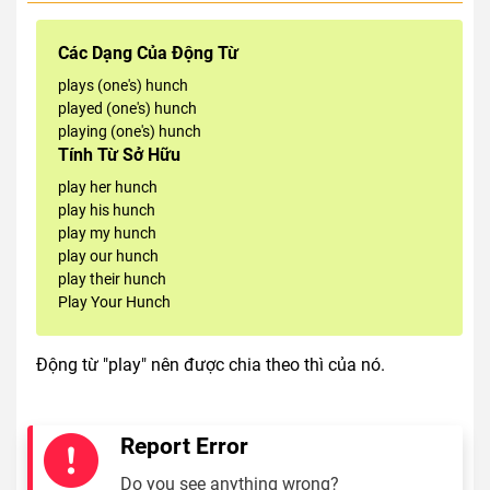
Các Dạng Của Động Từ
plays (one's) hunch
played (one's) hunch
playing (one's) hunch
Tính Từ Sở Hữu
play her hunch
play his hunch
play my hunch
play our hunch
play their hunch
Play Your Hunch
Động từ "play" nên được chia theo thì của nó.
Report Error
Do you see anything wrong?