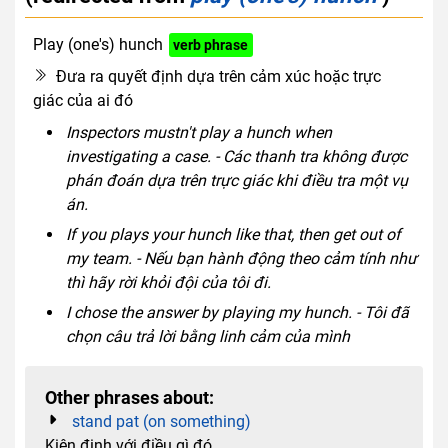
Play (one's) hunch
verb phrase
Đưa ra quyết định dựa trên cảm xúc hoặc trực
giác của ai đó
Inspectors mustn't play a hunch when
investigating a case. - Các thanh tra không được
phán đoán dựa trên trực giác khi điều tra một vụ
án.
If you plays your hunch like that, then get out of
my team. - Nếu bạn hành động theo cảm tính như
thì hãy rời khỏi đội của tôi đi.
I chose the answer by playing my hunch. - Tôi đã
chọn câu trả lời bằng linh cảm của mình
Other phrases about:
stand pat (on something)
Kiên định với điều gì đó