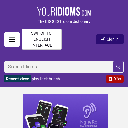
The BIGGEST idiom dictionary
SWITCH TO
ENGLISH
Sign in
INTERFACE
Recent view:
play their hunch
Xóa